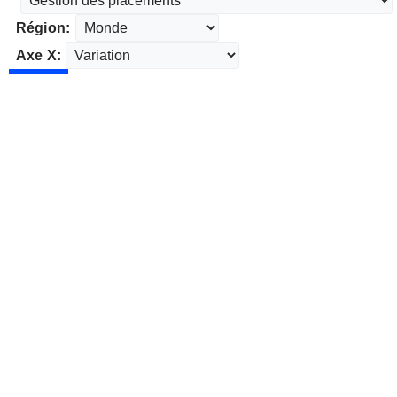
Région:
Axe X: