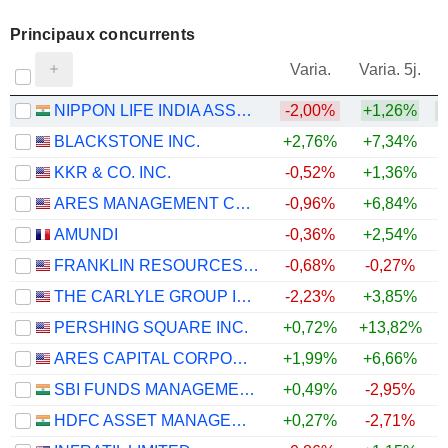
Principaux concurrents
V
Varia.
Varia. 5j.
NIPPON LIFE INDIA ASSET MANAGEMENT LIMITED
-2,00%
+1,26%
BLACKSTONE INC.
+2,76%
+7,34%
+
KKR & CO. INC.
-0,52%
+1,36%
+
ARES MANAGEMENT CORPORATION
-0,96%
+6,84%
+
AMUNDI
-0,36%
+2,54%
+
FRANKLIN RESOURCES, INC.
-0,68%
-0,27%
THE CARLYLE GROUP INC.
-2,23%
+3,85%
+
PERSHING SQUARE INC.
+0,72%
+13,82%
+
ARES CAPITAL CORPORATION
+1,99%
+6,66%
SBI FUNDS MANAGEMENT LIMITED
+0,49%
-2,95%
HDFC ASSET MANAGEMENT COMPANY LIMITED
+0,27%
-2,71%