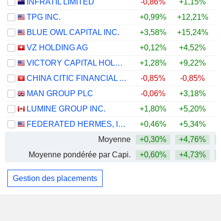
INFRATIL LIMITED
-0,86%
+1,15%
TPG INC.
+0,99%
+12,21%
+
BLUE OWL CAPITAL INC.
+3,58%
+15,24%
+
VZ HOLDING AG
+0,12%
+4,52%
VICTORY CAPITAL HOLDINGS, INC.
+1,28%
+9,22%
+
CHINA CITIC FINANCIAL ASSET MANAGEMENT CO., LTD.
-0,85%
-0,85%
MAN GROUP PLC
-0,06%
+3,18%
LUMINE GROUP INC.
+1,80%
+5,20%
+
FEDERATED HERMES, INC.
+0,46%
+5,34%
+
Moyenne
+0,30%
+4,76%
Moyenne pondérée par Capi.
+0,60%
+4,73%
+
Gestion des placements