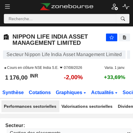
NIPPON LIFE INDIA ASSET MANAGEMENT LIMITED
1 176,00
₹
-2,00%
NIPPON LIFE INDIA ASSET
MANAGEMENT LIMITED
Secteur Nippon Life India Asset Management Limited
Cours en clôture
NSE India S.E.
07/08/2026
Varia. 1 janv.
INR
-2,00%
1 176,00
+33,69%
Synthèse
Cotations
Graphiques
Actualités
Soci
Performances sectorielles
Valorisations sectorielles
Dividen
Secteur: