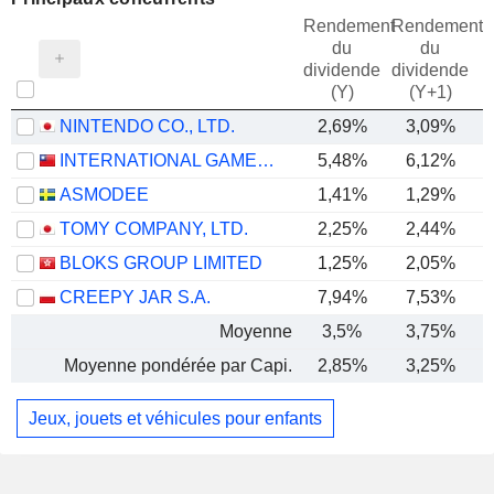
Rendement
Rendement
du
du
dividende
dividende
(Y)
(Y+1)
NINTENDO CO., LTD.
2,69%
3,09%
INTERNATIONAL GAMES SYSTEM CO.,LTD.
5,48%
6,12%
ASMODEE
1,41%
1,29%
TOMY COMPANY, LTD.
2,25%
2,44%
BLOKS GROUP LIMITED
1,25%
2,05%
CREEPY JAR S.A.
7,94%
7,53%
Moyenne
3,5%
3,75%
Moyenne pondérée par Capi.
2,85%
3,25%
Jeux, jouets et véhicules pour enfants