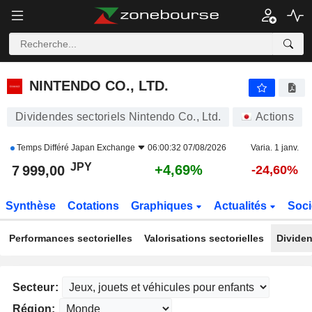
NINTENDO CO., LTD.
7 999,00
¥
+4,69%
NINTENDO CO., LTD.
Dividendes sectoriels Nintendo Co., Ltd.
Actions
Temps Différé
Japan Exchange
06:00:32 07/08/2026
Varia. 1 janv.
JPY
+4,69%
7 999,00
-24,60%
Synthèse
Cotations
Graphiques
Actualités
Soci
Performances sectorielles
Valorisations sectorielles
Dividen
Secteur:
Région: