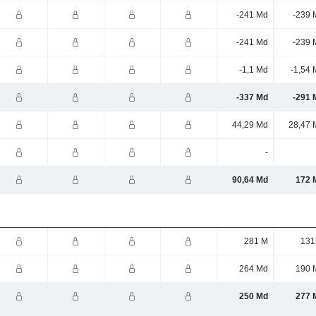
-241 Md
-239 
-241 Md
-239 
-1,1 Md
-1,54 
-337 Md
-291 
44,29 Md
28,47 
-
90,64 Md
172 
281 M
131
264 Md
190 
250 Md
277 