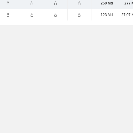
250 Md
277 
123 Md
27,07 