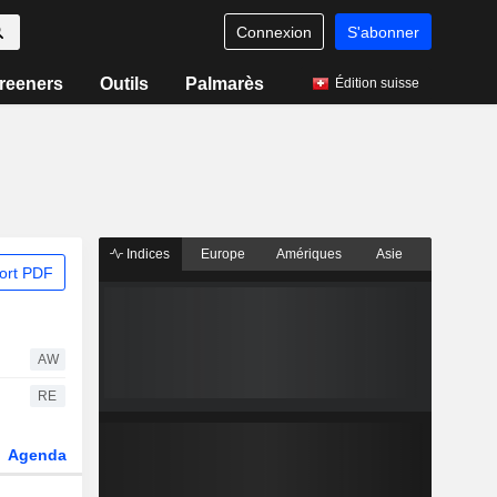
Connexion
S'abonner
reeners
Outils
Palmarès
Édition suisse
Indices
Europe
Amériques
Asie
ort PDF
AW
RE
Agenda
Secteur
Dérivés
Fonds et ETFs