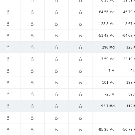
8,13 Md
31,51 
-84,56 Md
-45,79 
23,3 Md
8,67 
-51,48 Md
-64,08 
290 Md
323 
-7,59 Md
-22,19 
7 M
94
101 Md
133 
-23 M
398
93,7 Md
112 
-
-95,35 Md
-50,73 