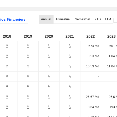
ios Financiers
Annuel
Trimestriel
Semestriel
YTD
LTM
2018
2019
2020
2021
2022
2023
674 Md
601 
10,53 Md
11,04 
10,53 Md
11,04 
-
-
-26,67 Md
-26,6 
-264 Md
-193 