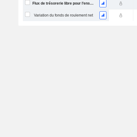
Flux de trésorerie libre pour l’ensemble des pourvoyeurs de fonds (créanciers et actionnaires) FCFF
Variation du fonds de roulement net