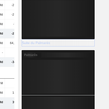
Md
-236 Md
-193 Md
-148 Md
Md
-236 Md
-193 Md
-148 Md
Md
-718 M
-1,94 Md
-1,92 Md
Md
-237 Md
-195 Md
-250 Md
Suite du Palmarès
Md
64,36 Md
-9,32 Md
72,54 Md
-
1 M
-
-
Palmarès
Md
-341 Md
561 Md
-97,44 Md
 M
166 M
193 M
174 M
Md
183 Md
148 Md
105 Md
Md
393 Md
-82,25 Md
277 Md