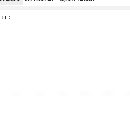
e Trésorerie
Ratios Financiers
Segments d'Activités
 LTD.