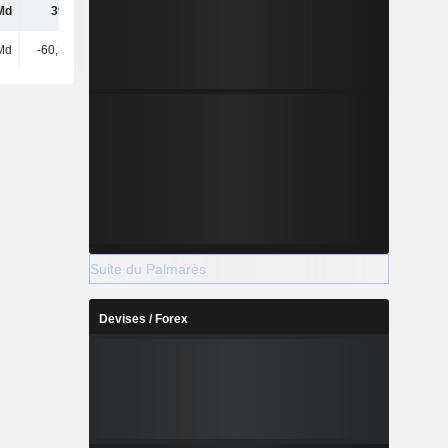
Md
393 Md
-82,25 Md
277 Md
Md
-60,35 Md
255 Md
-63,74 Md
Suite du Palmarès
Devises / Forex