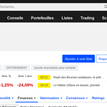
Conseils
Portefeuilles
Listes
Trading
Sc
Ajouter à une liste
Rapp
JP3756600007
Jouets et produits pour enfants
Varia. 5j.
Varia. 1 janv.
09:22
Repli des Bourses asiatiques, le pétrole monte
-1,25%
-24,09%
09:18
Le Nikkei clôture en baisse, plombé par le repli des valeurs liées à l'IA
Société
Finances
Valorisation
Consensus
Ratings