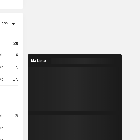
JPY
2024
2025
2026
Md
681 Md
372 Md
568 Md
Ma Liste
Md
17,86 Md
15,36 Md
15,85 Md
Md
17,86 Md
15,36 Md
15,85 Md
-
-
-
-
-
-
-
-
Md
-30,1 Md
-35,12 Md
-82,79 Md
Md
-185 Md
-145 Md
-106 Md