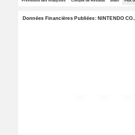
Prévisions des Analystes
Compte de Résultat
Bilan
Flux d
Données Financières Publiées: NINTENDO CO.,