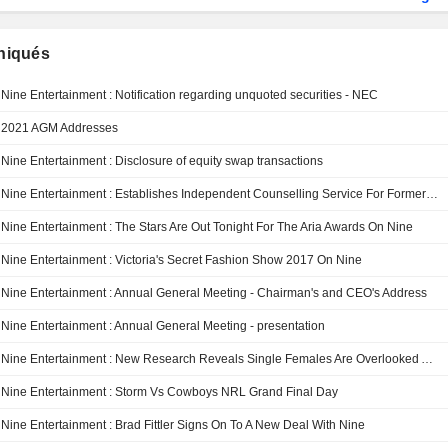
iqués
Nine Entertainment : Notification regarding unquoted securities - NEC
2021 AGM Addresses
Nine Entertainment : Disclosure of equity swap transactions
Nine Entertainment : Establishes Independent Counselling Service For Former Employees
Nine Entertainment : The Stars Are Out Tonight For The Aria Awards On Nine
Nine Entertainment : Victoria's Secret Fashion Show 2017 On Nine
Nine Entertainment : Annual General Meeting - Chairman's and CEO's Address
Nine Entertainment : Annual General Meeting - presentation
Nine Entertainment : New Research Reveals Single Females Are Overlooked And Misunderstood By Advertisers
Nine Entertainment : Storm Vs Cowboys NRL Grand Final Day
Nine Entertainment : Brad Fittler Signs On To A New Deal With Nine