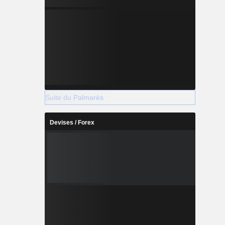
Suite du Palmarès
Devises / Forex