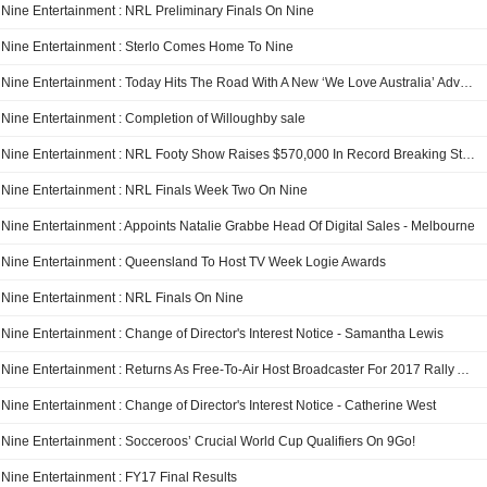
Nine Entertainment : NRL Preliminary Finals On Nine
Nine Entertainment : Sterlo Comes Home To Nine
Nine Entertainment : Today Hits The Road With A New ‘We Love Australia’ Adventure
Nine Entertainment : Completion of Willoughby sale
Nine Entertainment : NRL Footy Show Raises $570,000 In Record Breaking Starlight Telethon
Nine Entertainment : NRL Finals Week Two On Nine
Nine Entertainment : Appoints Natalie Grabbe Head Of Digital Sales - Melbourne
Nine Entertainment : Queensland To Host TV Week Logie Awards
Nine Entertainment : NRL Finals On Nine
Nine Entertainment : Change of Director's Interest Notice - Samantha Lewis
Nine Entertainment : Returns As Free-To-Air Host Broadcaster For 2017 Rally Australia
Nine Entertainment : Change of Director's Interest Notice - Catherine West
Nine Entertainment : Socceroos’ Crucial World Cup Qualifiers On 9Go!
Nine Entertainment : FY17 Final Results