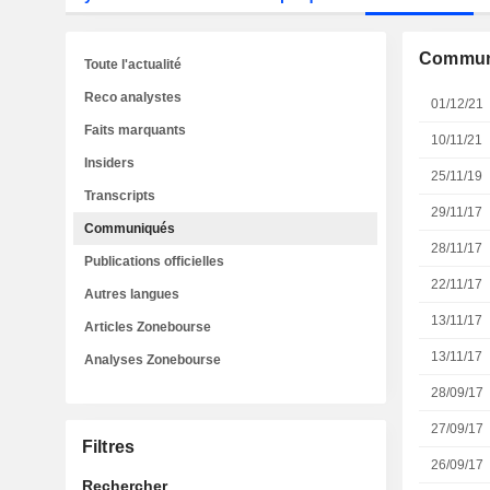
Commun
Toute l'actualité
Reco analystes
01/12/21
Faits marquants
10/11/21
Insiders
25/11/19
Transcripts
29/11/17
Communiqués
28/11/17
Publications officielles
22/11/17
Autres langues
13/11/17
Articles Zonebourse
13/11/17
Analyses Zonebourse
28/09/17
27/09/17
Filtres
26/09/17
Rechercher