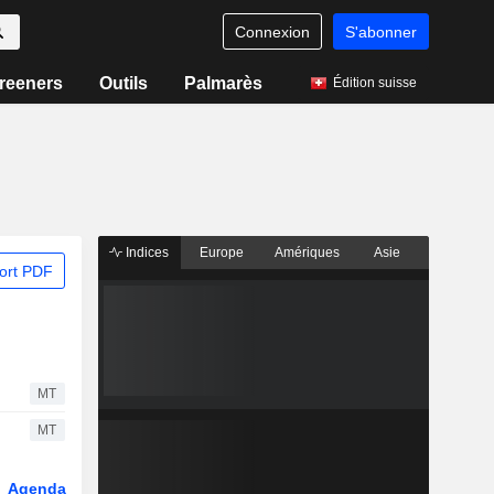
Connexion
S'abonner
reeners
Outils
Palmarès
Édition suisse
Indices
Europe
Amériques
Asie
ort PDF
MT
MT
Agenda
Secteur
Dérivés
Fonds et ETFs