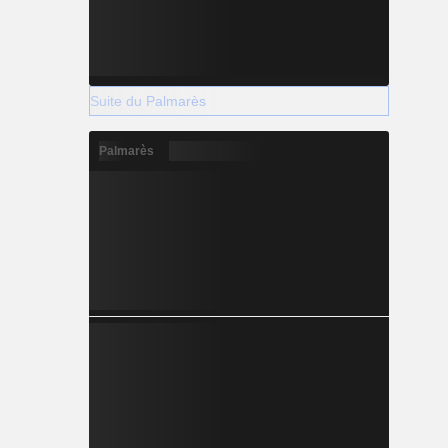
Suite du Palmarès
Palmarès