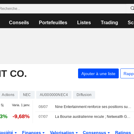
Conseils
Portefeuilles
Listes
Trading
Sc
T CO.
Ajouter à une liste
Rapp
Actions
NEC
AU000000NEC4
Diffusion
 5j.
Varia. 1 janv.
08/07
Nine Entertainment renforce ses positions sur plusieurs fronts, selon Jefferies
43%
-9,68%
07/07
La Bourse australienne recule ; Netwealth Group affiche des flux nets en hausse pour l'exercice 2026 et renforce son partenariat avec Morgan Stanley
Société
Finances
Valorisation
Consensus
Ratings