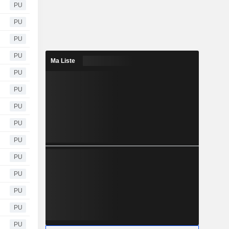
PU
PU
PU
PU
Ma Liste
PU
PU
PU
PU
PU
PU
PU
PU
PU
PU