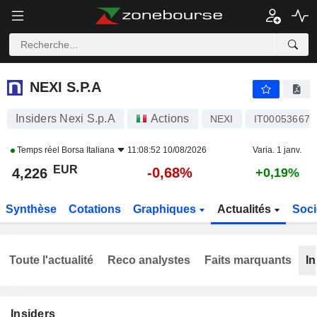
NEXI S.P.A
4,226
€
-0,68%
NEXI S.P.A
Insiders Nexi S.p.A
Actions
NEXI
IT000536676
Temps réel
Borsa Italiana
11:08:52 10/08/2026
Varia. 1 janv.
EUR
-0,68%
4,226
+0,19%
Synthèse
Cotations
Graphiques
Actualités
Soci
Toute l'actualité
Reco analystes
Faits marquants
In
Insiders