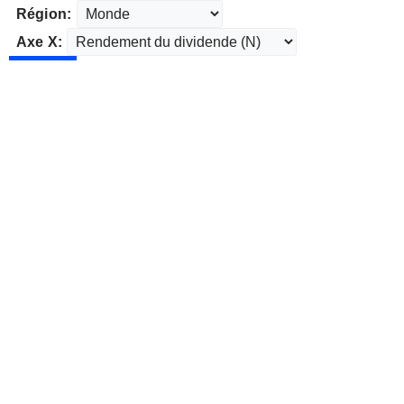
Région:
Axe X: