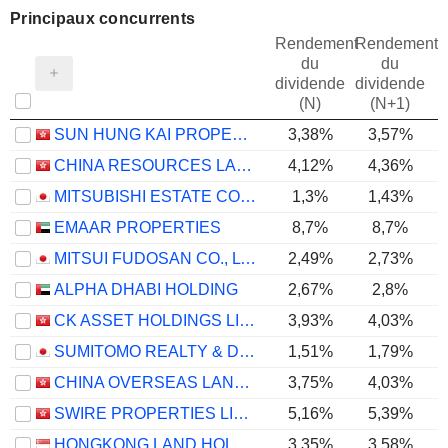
Principaux concurrents
Rendement
Rendement
du
du
dividende
dividende
(N)
(N+1)
SUN HUNG KAI PROPERTIES LIMITED
3,38%
3,57%
CHINA RESOURCES LAND LIMITED
4,12%
4,36%
MITSUBISHI ESTATE CO., LTD.
1,3%
1,43%
EMAAR PROPERTIES
8,7%
8,7%
MITSUI FUDOSAN CO., LTD.
2,49%
2,73%
ALPHA DHABI HOLDING
2,67%
2,8%
CK ASSET HOLDINGS LIMITED
3,93%
4,03%
SUMITOMO REALTY & DEVELOPMENT CO., LTD.
1,51%
1,79%
CHINA OVERSEAS LAND & INVESTMENT LIMITED
3,75%
4,03%
SWIRE PROPERTIES LIMITED
5,16%
5,39%
HONGKONG LAND HOLDINGS LIMITED
3,35%
3,58%