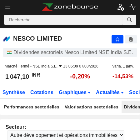
NESCO LIMITED
1 047,10
₹
-0,20%
NESCO LIMITED
Dividendes sectoriels Nesco Limited NSE India S.E.
Marché Fermé -
NSE India S.E.
13:05:09 07/08/2026
Varia. 1 janv.
INR
-0,20%
1 047,10
-14,53%
Synthèse
Cotations
Graphiques
Actualités
Soci
Performances sectorielles
Valorisations sectorielles
Dividen
Secteur: