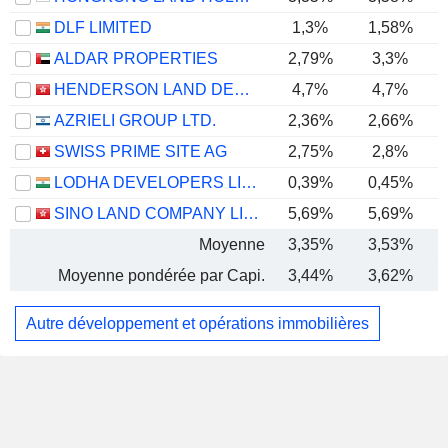
DLF LIMITED
1,3%
1,58%
ALDAR PROPERTIES
2,79%
3,3%
HENDERSON LAND DEVELOPMENT COMPANY LIMITED
4,7%
4,7%
AZRIELI GROUP LTD.
2,36%
2,66%
SWISS PRIME SITE AG
2,75%
2,8%
LODHA DEVELOPERS LIMITED
0,39%
0,45%
SINO LAND COMPANY LIMITED
5,69%
5,69%
Moyenne
3,35%
3,53%
Moyenne pondérée par Capi.
3,44%
3,62%
Autre développement et opérations immobilières