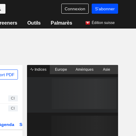
Connexion
S'abonner
reeners
Outils
Palmarès
Édition suisse
Indices
Europe
Amériques
Asie
ort PDF
CI
CI
Agenda
Secteur
Dérivés