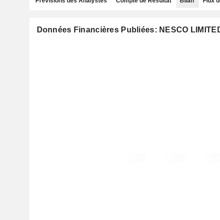
Prévisions des Analystes
Compte de Résultat
Bilan
Flux d
Données Financières Publiées: NESCO LIMITE