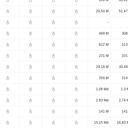
106 M
88,91
29,54 M
51,47
-
469 M
308
622 M
313
231 M
331
29,18 M
30,49
359 M
314
1,08 Md
1,3 
2,93 Md
2,74 
141 M
141
15,15 Md
16,83 