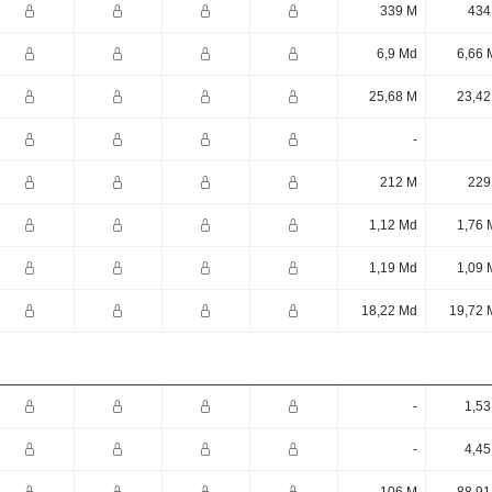
339 M
434
6,9 Md
6,66 
25,68 M
23,42
-
212 M
229
1,12 Md
1,76 
1,19 Md
1,09 
18,22 Md
19,72 
-
1,53
-
4,45