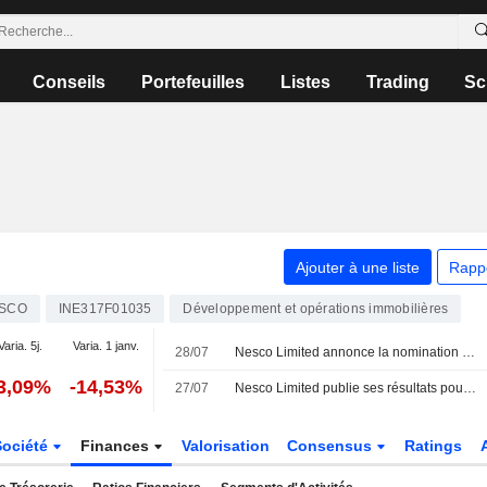
Conseils
Portefeuilles
Listes
Trading
Sc
Ajouter à une liste
Rapp
SCO
INE317F01035
Développement et opérations immobilières
Varia. 5j.
Varia. 1 janv.
28/07
Nesco Limited annonce la nomination d'Ashish Joshi au poste de directeur des achats et des contrats, à compter du 28 juillet 2026
3,09%
-14,53%
27/07
Nesco Limited publie ses résultats pour le premier trimestre clos le 30 juin 2026
Société
Finances
Valorisation
Consensus
Ratings