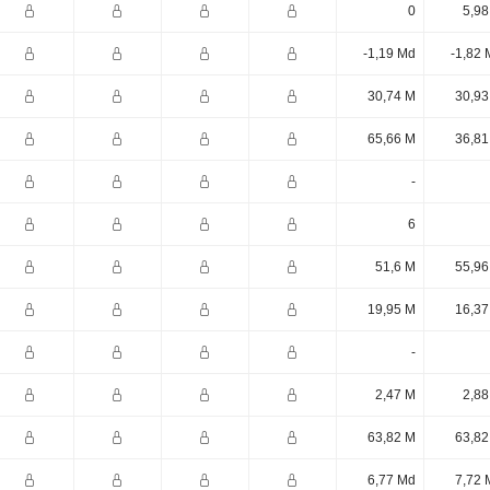
0
5,98
-1,19 Md
-1,82 
30,74 M
30,93
65,66 M
36,81
-
6
51,6 M
55,96
19,95 M
16,37
-
2,47 M
2,88
63,82 M
63,82
6,77 Md
7,72 