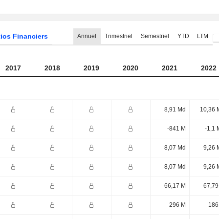
ios Financiers
Annuel
Trimestriel
Semestriel
YTD
LTM
2017
2018
2019
2020
2021
2022
8,91 Md
10,36 
-841 M
-1,1
8,07 Md
9,26 
8,07 Md
9,26 
66,17 M
67,79
296 M
186