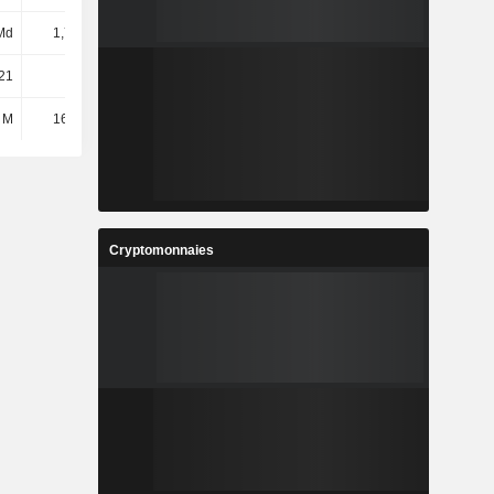
Md
1,79 Md
1,84 Md
2,32 Md
21
168
220
255
 M
16,58 M
15,92 M
12,44 M
Cryptomonnaies