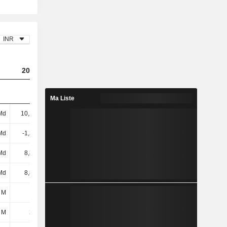
INR
2023
2024
2025
Ma Liste
Md
10,27 Md
11,1 Md
19,09 Md
 Md
-1,39 Md
-1,92 Md
-2,41 Md
Md
8,88 Md
9,18 Md
16,68 Md
Md
8,88 Md
9,18 Md
16,68 Md
 M
119 M
221 M
139 M
 M
226 M
121 M
157 M