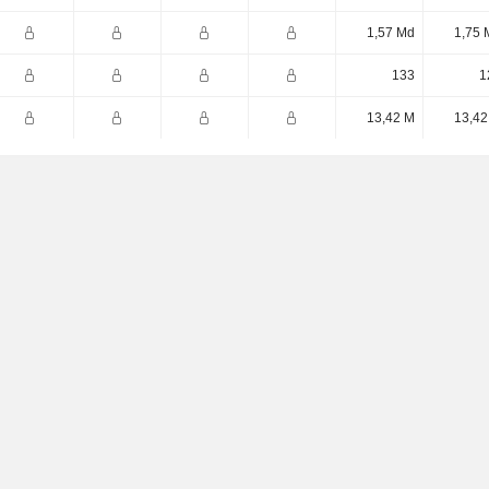
1,57 Md
1,75 
133
1
13,42 M
13,42