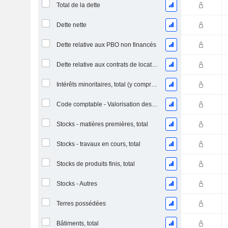
Total de la dette
Dette nette
Dette relative aux PBO non financés
Dette relative aux contrats de location
Intérêts minoritaires, total (y compris la division financière)
Code comptable - Valorisation des stocks
Stocks - matières premières, total
Stocks - travaux en cours, total
Stocks de produits finis, total
Stocks - Autres
Terres possédées
Bâtiments, total