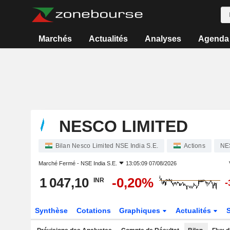
Marchés
Actualités
Analyses
Agenda
NESCO LIMITED
Bilan Nesco Limited NSE India S.E.
Actions
NE
Marché Fermé -
NSE India S.E.
13:05:09 07/08/2026
1 047,10
-0,20%
INR
-
Synthèse
Cotations
Graphiques
Actualités