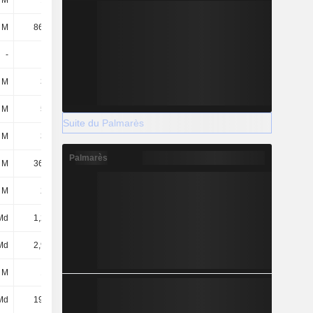
 M
144 M
152 M
119 M
 M
86,46 M
79,78 M
70,5 M
-
-
34,06 M
-
 M
331 M
381 M
431 M
 M
558 M
854 M
844 M
Suite du Palmarès
 M
344 M
435 M
487 M
Palmarès
 M
36,52 M
32,21 M
38,45 M
 M
249 M
200 M
223 M
Md
1,23 Md
1,37 Md
1,64 Md
Md
2,98 Md
3,54 Md
3,86 Md
 M
141 M
141 M
141 M
Md
19,5 Md
22,82 Md
26,15 Md