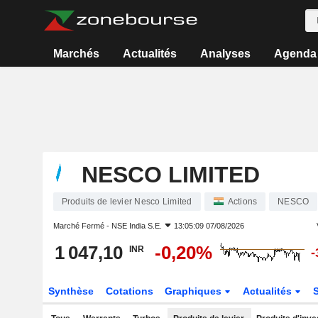
Marchés
Actualités
Analyses
Agenda
NESCO LIMITED
Produits de levier Nesco Limited
Actions
NESCO
Marché Fermé -
NSE India S.E.
13:05:09 07/08/2026
1 047,10
-0,20%
INR
-
Synthèse
Cotations
Graphiques
Actualités