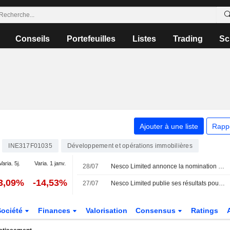
Conseils
Portefeuilles
Listes
Trading
Sc
Ajouter à une liste
Rapp
INE317F01035
Développement et opérations immobilières
Varia. 5j.
Varia. 1 janv.
28/07
Nesco Limited annonce la nomination d'Ashish Joshi au poste de directeur des achats et des contrats, à compter du 28 juillet 2026
3,09%
-14,53%
27/07
Nesco Limited publie ses résultats pour le premier trimestre clos le 30 juin 2026
Société
Finances
Valorisation
Consensus
Ratings