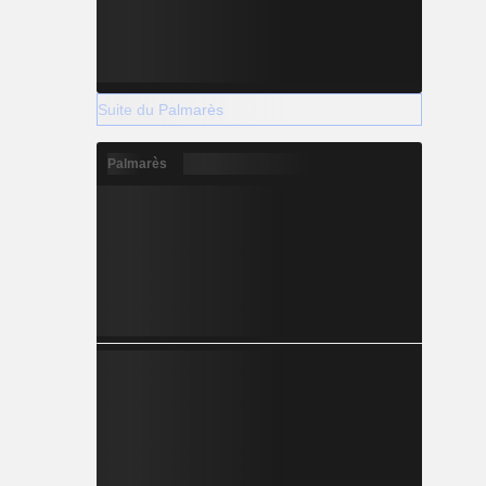
Suite du Palmarès
Palmarès