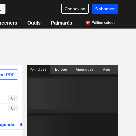
Connexion
S'abonner
reeners
Outils
Palmarès
Édition suisse
Indices
Europe
Amériques
Asie
ort PDF
CI
CI
Agenda
Secteur
Dérivés