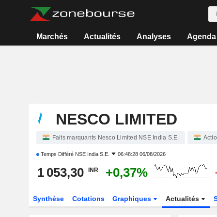
Marchés
Actualités
Analyses
Agenda
NESCO LIMITED
Faits marquants Nesco Limited NSE India S.E.
Acti
Temps Différé
NSE India S.E.
06:48:28 06/08/2026
1 053,30
+0,37%
INR
Synthèse
Cotations
Graphiques
Actualités