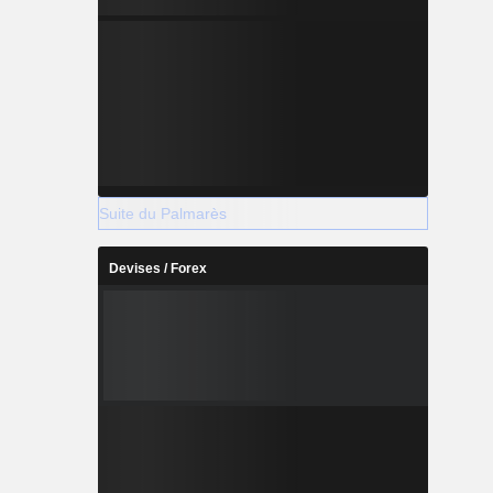
Suite du Palmarès
Devises / Forex