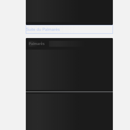
Suite du Palmarès
Palmarès