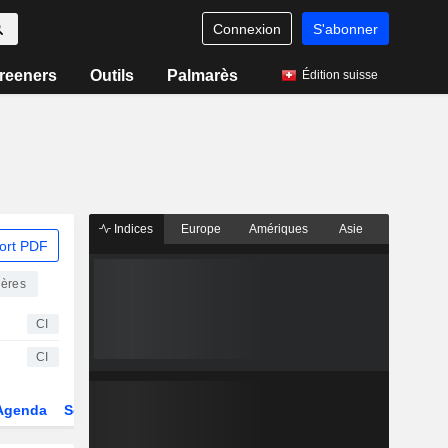
Connexion
S'abonner
reeners
Outils
Palmarès
Édition suisse
Indices
Europe
Amériques
Asie
ort PDF
ières
CI
CI
Agenda
Secteur
Dérivés