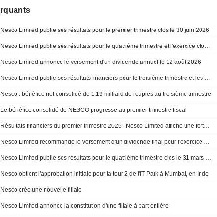
arquants
Nesco Limited publie ses résultats pour le premier trimestre clos le 30 juin 2026
Nesco Limited publie ses résultats pour le quatrième trimestre et l'exercice clos le 31 mars 2026
Nesco Limited annonce le versement d'un dividende annuel le 12 août 2026
Nesco Limited publie ses résultats financiers pour le troisième trimestre et les neuf premiers mois clos le 31 décembre 2025
Nesco : bénéfice net consolidé de 1,19 milliard de roupies au troisième trimestre
Le bénéfice consolidé de NESCO progresse au premier trimestre fiscal
Résultats financiers du premier trimestre 2025 : Nesco Limited affiche une forte croissance
Nesco Limited recommande le versement d'un dividende final pour l'exercice clos le 31 mars 2025, payable au plus tard le 20 août 2025.
Nesco Limited publie ses résultats pour le quatrième trimestre clos le 31 mars 2025
Nesco obtient l'approbation initiale pour la tour 2 de l'IT Park à Mumbai, en Inde
Nesco crée une nouvelle filiale
Nesco Limited annonce la constitution d'une filiale à part entière