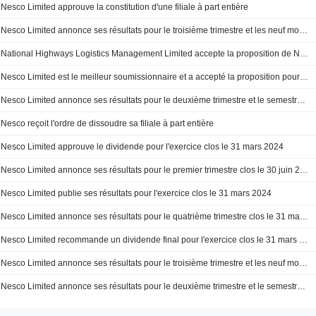
Nesco Limited approuve la constitution d'une filiale à part entière
Nesco Limited annonce ses résultats pour le troisième trimestre et les neuf mois terminés le 31 décembre 2024
National Highways Logistics Management Limited accepte la proposition de Nesco Limited pour l'aménagement, l'exploitation et l'entretien d'équipements de bord de route sur la voie express Raipur-Visakhapatnam sur la base d'un contrat de location.
Nesco Limited est le meilleur soumissionnaire et a accepté la proposition pour le développement, l'exploitation et l'entretien des équipements de bord de route sur l'autoroute Hyderabad Visakhapatnam à Khammam.
Nesco Limited annonce ses résultats pour le deuxième trimestre et le semestre clos le 30 septembre 2024
Nesco reçoit l'ordre de dissoudre sa filiale à part entière
Nesco Limited approuve le dividende pour l'exercice clos le 31 mars 2024
Nesco Limited annonce ses résultats pour le premier trimestre clos le 30 juin 2024
Nesco Limited publie ses résultats pour l'exercice clos le 31 mars 2024
Nesco Limited annonce ses résultats pour le quatrième trimestre clos le 31 mars 2024
Nesco Limited recommande un dividende final pour l'exercice clos le 31 mars 2024, payable au plus tard le 20 août 2024
Nesco Limited annonce ses résultats pour le troisième trimestre et les neuf mois terminés le 31 décembre 2023
Nesco Limited annonce ses résultats pour le deuxième trimestre et le semestre clos le 30 septembre 2023