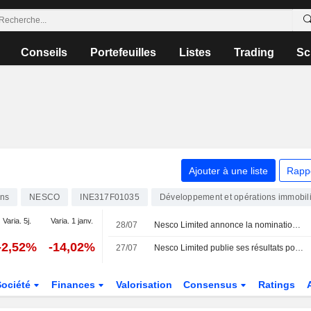
Conseils
Portefeuilles
Listes
Trading
Sc
Ajouter à une liste
Rapp
ons
NESCO
INE317F01035
Développement et opérations immobil
Varia. 5j.
Varia. 1 janv.
28/07
Nesco Limited annonce la nomination d'Ashish Joshi au poste de directeur des achats et des contrats, à compter du 28 juillet 2026
-2,52%
-14,02%
27/07
Nesco Limited publie ses résultats pour le premier trimestre clos le 30 juin 2026
Société
Finances
Valorisation
Consensus
Ratings