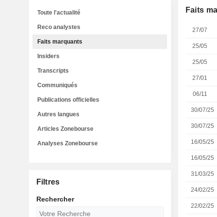
Faits m
Toute l'actualité
Reco analystes
27/07
Faits marquants
25/05
Insiders
25/05
Transcripts
27/01
Communiqués
06/11
Publications officielles
30/07/25
Autres langues
30/07/25
Articles Zonebourse
16/05/25
Analyses Zonebourse
16/05/25
31/03/25
Filtres
24/02/25
Rechercher
22/02/25