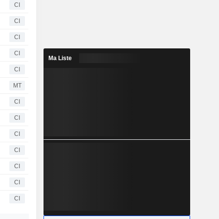
CI
CI
CI
CI
Ma Liste
CI
MT
CI
CI
CI
CI
CI
CI
CI