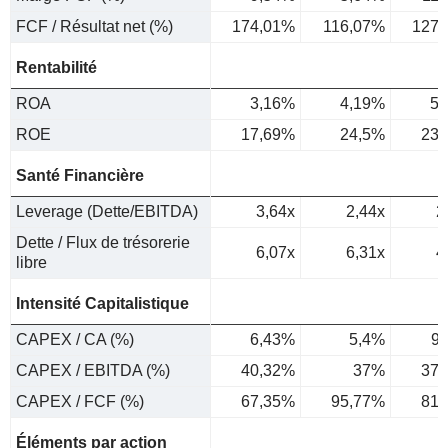
FCF / Résultat net (%)
174,01%
116,07%
127,
Rentabilité
ROA
3,16%
4,19%
5,
ROE
17,69%
24,5%
23,
Santé Financière
Leverage (Dette/EBITDA)
3,64x
2,44x
2
Dette / Flux de trésorerie
6,07x
6,31x
4
libre
Intensité Capitalistique
CAPEX / CA (%)
6,43%
5,4%
9
CAPEX / EBITDA (%)
40,32%
37%
37,
CAPEX / FCF (%)
67,35%
95,77%
81,
Éléments par action