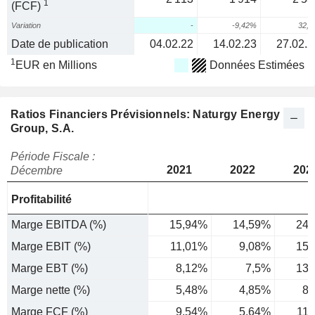
1
(FCF)
Variation
-
-9,42%
32,
Date de publication
04.02.22
14.02.23
27.02.2
1
EUR en Millions
Données Estimées
Ratios Financiers Prévisionnels: Naturgy Energy
Group, S.A.
Période Fiscale :
2021
2022
202
Décembre
Profitabilité
Marge EBITDA (%)
15,94%
14,59%
24,
Marge EBIT (%)
11,01%
9,08%
15,
Marge EBT (%)
8,12%
7,5%
13,
Marge nette (%)
5,48%
4,85%
8,
Marge FCF (%)
9,54%
5,64%
11