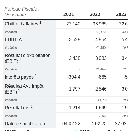
Période Fiscale :
2021
2022
2023
Décembre
1
Chiffre d'affaires
22 140
33 965
22 61
Variation
-
53,41%
-33,4
1
EBITDA
3 529
4 954
5 47
Variation
-
40,38%
10,5
Résultat d'exploitation
2 438
3 083
3 47
1
(EBIT)
Variation
-
26,46%
12,5
1
Intérêts payés
-394,4
-665
-50
Résultat Avt. Impôt
1 797
2 546
3 04
1
(EBT)
Variation
-
41,7%
19,4
1
Résultat net
1 214
1 649
1 98
Variation
-
35,8%
20,4
Date de publication
04.02.22
14.02.23
27.02.2