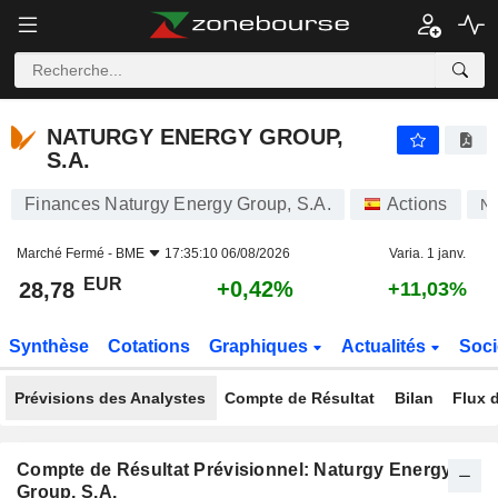
NATURGY ENERGY GROUP, S.A.
28,78
€
+0,42%
NATURGY ENERGY GROUP,
S.A.
Finances Naturgy Energy Group, S.A.
Actions
N
Marché Fermé -
BME
17:35:10 06/08/2026
Varia. 1 janv.
EUR
+0,42%
28,78
+11,03%
Synthèse
Cotations
Graphiques
Actualités
Soci
Prévisions des Analystes
Compte de Résultat
Bilan
Flux d
Compte de Résultat Prévisionnel: Naturgy Energy
Group, S.A.