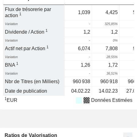
Flux de trésorerie par
1,039
4,425
5
1
action
Variation
-
325,85%
1
1
Dividende / Action
1,2
1,2
Variation
-
0%
1
Actif net par Action
6,074
7,808
9
Variation
-
28,55%
2
1
BNA
1,26
1,72
Variation
-
36,51%
2
Nbr de Titres (en Milliers)
960 938
960 918
960
Date de publication
04.02.22
14.02.23
27.0
1
EUR
Données Estimées
Ratios de Valorisation