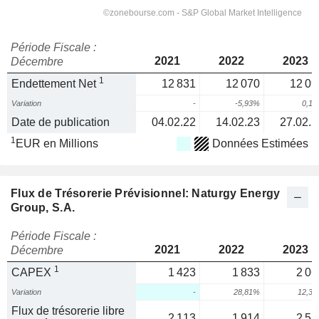
Période Fiscale :
2021
2022
2023
Décembre
1
Endettement Net
12 831
12 070
12 09
Variation
-
-5,93%
0,1
Date de publication
04.02.22
14.02.23
27.02.2
1
EUR en Millions
Données Estimées
Flux de Trésorerie Prévisionnel: Naturgy Energy
Group, S.A.
Période Fiscale :
2021
2022
2023
Décembre
1
CAPEX
1 423
1 833
2 06
Variation
-
28,81%
12,3
Flux de trésorerie libre
2 113
1 914
2 53