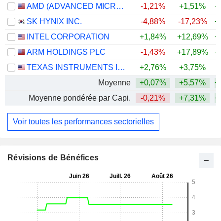
AMD (ADVANCED MICRO DEVICES)
-1,21%
+1,51%
+
SK HYNIX INC.
-4,88%
-17,23%
+
INTEL CORPORATION
+1,84%
+12,69%
+
ARM HOLDINGS PLC
-1,43%
+17,89%
+
TEXAS INSTRUMENTS INCORPORATED
+2,76%
+3,75%
+
Moyenne
+0,07%
+5,57%
+
Moyenne pondérée par Capi.
-0,21%
+7,31%
+
Voir toutes les performances sectorielles
Révisions de Bénéfices