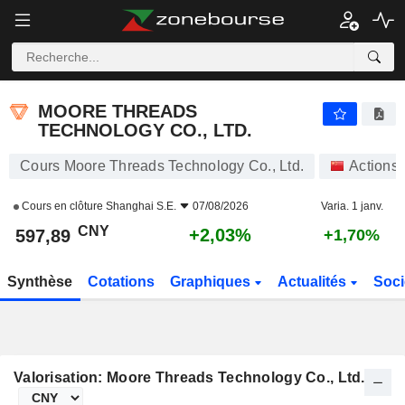
MOORE THREADS TECHNOLOGY CO., LTD.
597,89
¥
+2,03%
MOORE THREADS
TECHNOLOGY CO., LTD.
Cours Moore Threads Technology Co., Ltd.
Actions
Cours en clôture
Shanghai S.E.
07/08/2026
Varia. 1 janv.
CNY
+2,03%
597,89
+1,70%
Synthèse
Cotations
Graphiques
Actualités
Soci
Valorisation: Moore Threads Technology Co., Ltd.