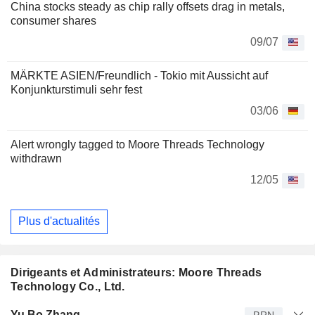
China stocks steady as chip rally offsets drag in metals,
consumer shares
09/07
MÄRKTE ASIEN/Freundlich - Tokio mit Aussicht auf
Konjunkturstimuli sehr fest
03/06
Alert wrongly tagged to Moore Threads Technology
withdrawn
12/05
Plus d'actualités
Dirigeants et Administrateurs: Moore Threads
Technology Co., Ltd.
Dirigeant
Titre
Age
Depuis
Yu Bo Zhang
PRN