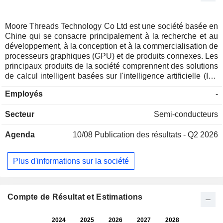
Moore Threads Technology Co Ltd est une société basée en
Chine qui se consacre principalement à la recherche et au
développement, à la conception et à la commercialisation de
processeurs graphiques (GPU) et de produits connexes. Les
principaux produits de la société comprennent des solutions
de calcul intelligent basées sur l'intelligence artificielle (IA),
des produits d'accélération graphique professionnels, des
Employés
-
produits d'accélération graphique pour ordinateurs de
bureau, des systèmes sur puce (SoC) intelligents et d'autres
Secteur
Semi-conducteurs
produits. Les produits de la société peuvent être utilisés
dans des domaines tels que l'entraînement et l'inférence de
Agenda
10/08
Publication des résultats - Q2 2026
grands modèles, les jumeaux numériques, l'électronique
grand public, le bureau numérique et le cloud computing, au
service de multiples secteurs tels que les centres de
Plus d'informations sur la société
données de cloud computing, la construction de centres de
calcul intelligents, l'énergie et l'industrie manufacturière. La
société exerce principalement ses activités sur les marchés
nationaux et internationaux.
Compte de Résultat et Estimations