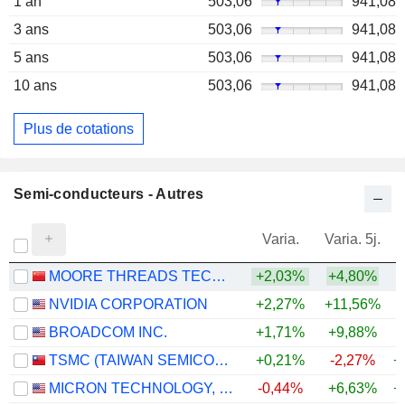
1 an
503,06
941,08
3 ans
503,06
941,08
5 ans
503,06
941,08
10 ans
503,06
941,08
Plus de cotations
Semi-conducteurs - Autres
Varia.
Varia. 5j.
MOORE THREADS TECHNOLOGY CO., LTD.
+2,03%
+4,80%
NVIDIA CORPORATION
+2,27%
+11,56%
+
BROADCOM INC.
+1,71%
+9,88%
+
TSMC (TAIWAN SEMICONDUCTOR MANUFACTURING COMPANY)
+0,21%
-2,27%
+
MICRON TECHNOLOGY, INC.
-0,44%
+6,63%
+