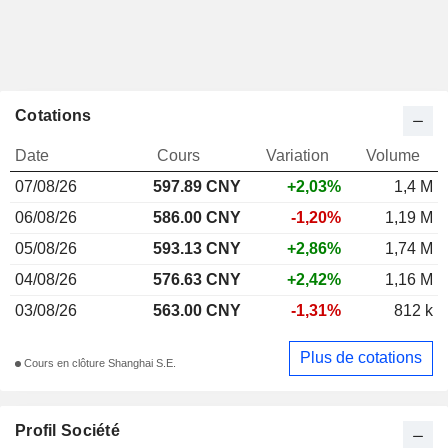
Cotations
Date
Cours
Variation
Volume
07/08/26
597.89 CNY
+2,03%
1,4 M
06/08/26
586.00 CNY
-1,20%
1,19 M
05/08/26
593.13 CNY
+2,86%
1,74 M
04/08/26
576.63 CNY
+2,42%
1,16 M
03/08/26
563.00 CNY
-1,31%
812 k
Plus de cotations
Cours en clôture Shanghai S.E.
Profil Société