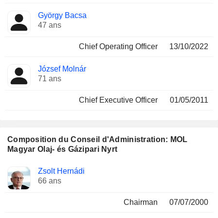
György Bacsa
47 ans
Chief Operating Officer
13/10/2022
József Molnár
71 ans
Chief Executive Officer
01/05/2011
Composition du Conseil d'Administration: MOL
Magyar Olaj- és Gázipari Nyrt
Administrateur
Comités
Zsolt Hernádi
66 ans
Chairman
07/07/2000