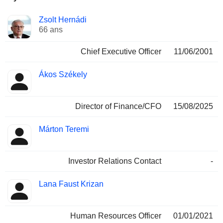
Fonctions
Zsolt Hernádi
Dirigeant
occupées
66 ans
Chief Executive Officer
11/06/2001
Ákos Székely
Director of Finance/CFO
15/08/2025
Márton Teremi
Investor Relations Contact
-
Lana Faust Krizan
Human Resources Officer
01/01/2021