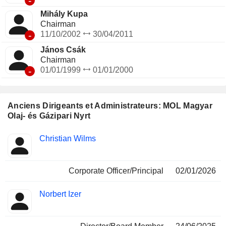
-
Mihály Kupa
Chairman
-
11/10/2002
30/04/2011
János Csák
Chairman
-
01/01/1999
01/01/2000
Anciens Dirigeants et Administrateurs: MOL Magyar
Olaj- és Gázipari Nyrt
Fonctions
Christian Wilms
Insider
occupées
Corporate Officer/Principal
02/01/2026
Norbert Izer