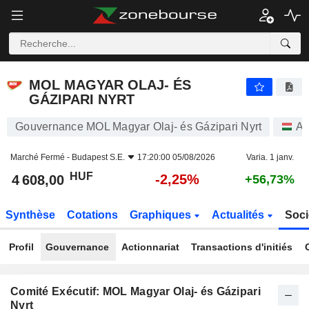
MOL MAGYAR OLAJ- ÉS GÁZIPARI NYRT
4 608,00
Ft
-2,25%
MOL MAGYAR OLAJ- ÉS
GÁZIPARI NYRT
Gouvernance MOL Magyar Olaj- és Gázipari Nyrt
Ac
Marché Fermé -
Budapest S.E.
17:20:00 05/08/2026
Varia. 1 janv.
HUF
-2,25%
4 608,00
+56,73%
Synthèse
Cotations
Graphiques
Actualités
Soci
Profil
Gouvernance
Actionnariat
Transactions d'initiés
Comité Exécutif: MOL Magyar Olaj- és Gázipari
Nyrt