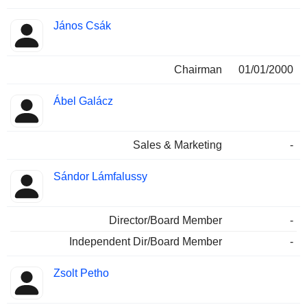
János Csák
Chairman
01/01/2000
Ábel Galácz
Sales & Marketing
-
Sándor Lámfalussy
Director/Board Member
-
Independent Dir/Board Member
-
Zsolt Petho