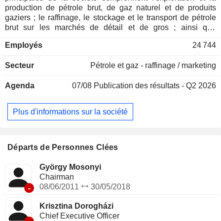
production de pétrole brut, de gaz naturel et de produits
gaziers ; le raffinage, le stockage et le transport de pétrole
brut sur les marchés de détail et de gros ; ainsi que
l'importation, le transport, le stockage et le négoce en gros
Employés
24 744
de gaz naturel et d'autres produits gaziers. La société est
spécialisée dans les activités d'exploration et de production
Secteur
Pétrole et gaz - raffinage / marketing
dans le domaine des hydrocarbures, notamment : en amont :
exploration et production ; en aval : raffinage et pétrochimie ;
Agenda
07/08
Publication des résultats - Q2 2026
dans le secteur intermédiaire du gaz ; et dans les services
aux consommateurs : vente au détail et mobilité. La société
forme un groupe de capital avec ses filiales, ses sociétés
Plus d'informations sur la société
associées et ses coentreprises. Elle est présente dans plus
de 30 pays en Europe, au Moyen-Orient, en Afrique et en
Asie.
Départs de Personnes Clées
György Mosonyi
Chairman
-
08/06/2011
30/05/2018
Krisztina Dorogházi
Chief Executive Officer