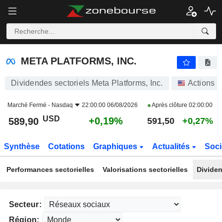
META PLATFORMS, INC.
589,90
$
+0,19%
META PLATFORMS, INC.
Dividendes sectoriels Meta Platforms, Inc.
Actions
Marché Fermé -
Nasdaq
22:00:00 06/08/2026
Après clôture
02:00:00
USD
+0,19%
589,90
591,50
+0,27%
Synthèse
Cotations
Graphiques
Actualités
Soci
Performances sectorielles
Valorisations sectorielles
Dividen
Secteur:
Région: