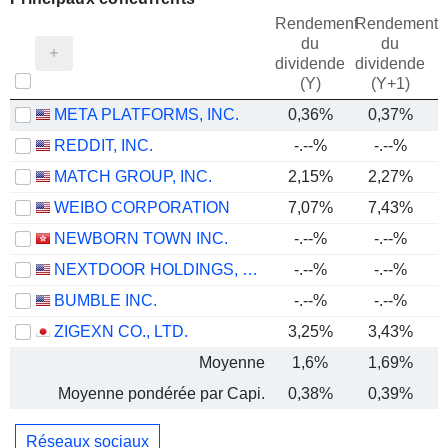
Rendement
Rendement
du
du
dividende
dividende
(Y)
(Y+1)
META PLATFORMS, INC.
0,36%
0,37%
REDDIT, INC.
-.--%
-.--%
MATCH GROUP, INC.
2,15%
2,27%
WEIBO CORPORATION
7,07%
7,43%
NEWBORN TOWN INC.
-.--%
-.--%
NEXTDOOR HOLDINGS, INC.
-.--%
-.--%
BUMBLE INC.
-.--%
-.--%
ZIGEXN CO., LTD.
3,25%
3,43%
Moyenne
1,6%
1,69%
Moyenne pondérée par Capi.
0,38%
0,39%
Réseaux sociaux