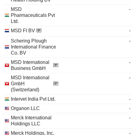
MSD
-
Pharmaceuticals Pvt
Ltd.
MSD FI BV
-
Schering Plough
-
International Finance
Co. BV
MSD International
-
Business GmbH
MSD International
-
GmbH
(Switzerland)
Intervet India Pvt Ltd.
-
Organon LLC
-
Merck International
-
Holdings LLC
Merck Holdings, Inc.
-