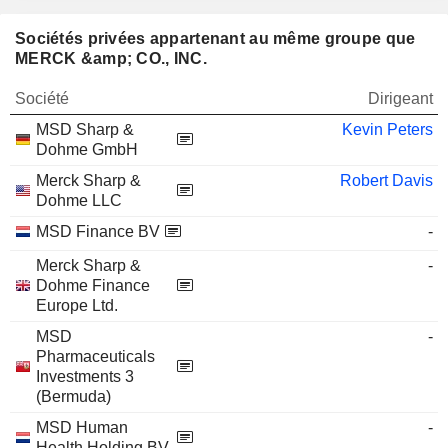
Sociétés privées appartenant au même groupe que
MERCK &amp; CO., INC.
Société
Dirigeant
MSD Sharp &
Kevin Peters
Dohme GmbH
Merck Sharp &
Robert Davis
Dohme LLC
MSD Finance BV
-
Merck Sharp &
-
Dohme Finance
Europe Ltd.
MSD
-
Pharmaceuticals
Investments 3
(Bermuda)
MSD Human
-
Health Holding BV