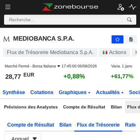
MEDIOBANCA S.P.A.
28,77
€
+0,88%
MEDIOBANCA S.P.A.
Flux de Trésorerie Mediobanca S.p.A.
Actions
M
Marché Fermé -
Borsa Italiana
17:45:00 06/08/2026
Varia. 1 janv.
EUR
+0,88%
28,77
+61,77%
Synthèse
Cotations
Graphiques
Actualités
Soci
Prévisions des Analystes
Compte de Résultat
Bilan
Flux d
Compte de Résultat
Bilan
Flux de Trésorerie
Ratios
Annuel