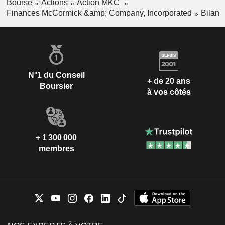
Bourse
Actions
Action MKC
Finances McCormick &amp; Company, Incorporated
Bilan
N°1 du Conseil
+ de 20 ans
Boursier
à vos côtés
+ 1 300 000
membres