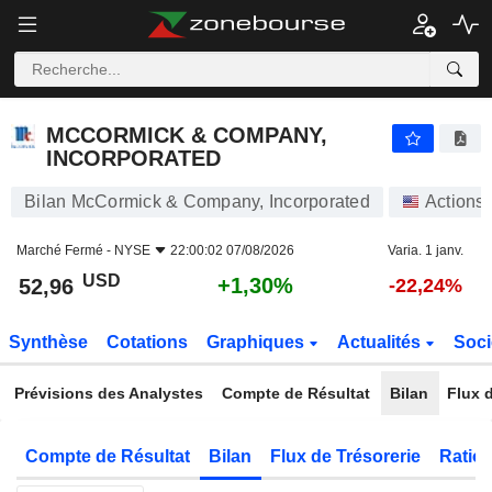
MCCORMICK & COMPANY, INCORPORATED
52,96
$
+1,30%
MCCORMICK & COMPANY,
INCORPORATED
Bilan McCormick & Company, Incorporated
Actions
Marché Fermé -
NYSE
22:00:02 07/08/2026
Varia. 1 janv.
USD
+1,30%
52,96
-22,24%
Synthèse
Cotations
Graphiques
Actualités
Soci
Prévisions des Analystes
Compte de Résultat
Bilan
Flux d
Compte de Résultat
Bilan
Flux de Trésorerie
Ratios