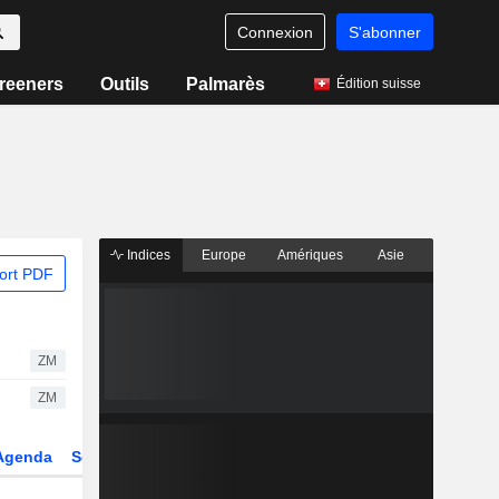
Connexion
S'abonner
reeners
Outils
Palmarès
Édition suisse
Indices
Europe
Amériques
Asie
ort PDF
ZM
ZM
Agenda
Secteur
Dérivés
Fonds et ETFs