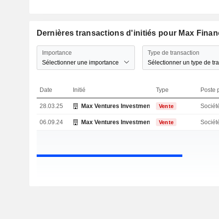
Dernières transactions d'initiés pour Max Finan
Importance
Type de transaction
Sélectionner une importance
Sélectionner un type de tr
Date
Initié
Type
Poste p
28.03.25
Max Ventures Investment Holdings Pvt Ltd.
Sociét
Vente
06.09.24
Max Ventures Investment Holdings Pvt Ltd.
Sociét
Vente