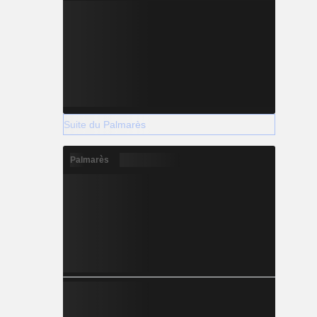
Suite du Palmarès
Palmarès