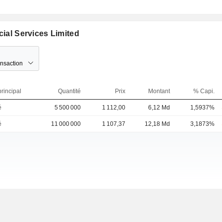
cial Services Limited
ansaction
rincipal
Quantité
Prix
Montant
% Capi.
é
5 500 000
1 112,00
6,12 Md
1,5937%
é
11 000 000
1 107,37
12,18 Md
3,1873%