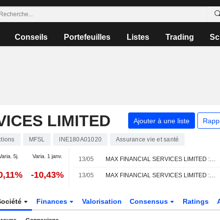
Conseils
Portefeuilles
Listes
Trading
Sc
VICES LIMITED
Ajouter à une liste
Rapp
tions
MFSL
INE180A01020
Assurance vie et santé
Varia. 5j.
Varia. 1 janv.
13/05
MAX FINANCIAL SERVICES LIMITED : Jefferies & Co. maintient sa recommandation à l'achat
0,11%
-10,43%
13/05
MAX FINANCIAL SERVICES LIMITED : Opinion positive de Nomura
Société
Finances
Valorisation
Consensus
Ratings