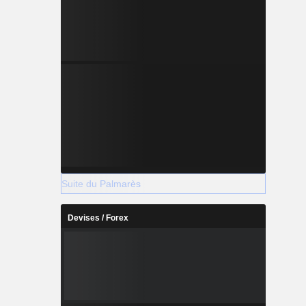
Suite du Palmarès
Devises / Forex