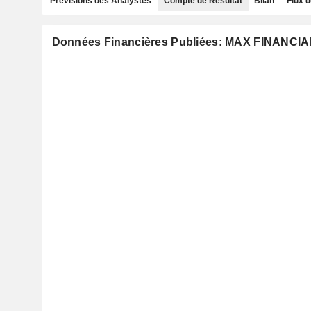
Prévisions des Analystes
Compte de Résultat
Bilan
Flux d
Données Financières Publiées: MAX FINANCI