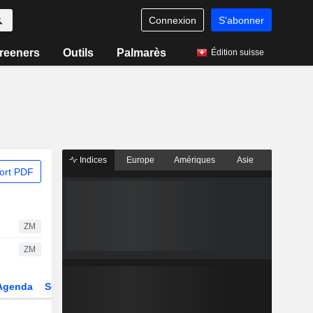
Connexion
S'abonner
reeners
Outils
Palmarès
Édition suisse
Indices
Europe
Amériques
Asie
ort PDF
ZM
ZM
Agenda
Secteur
Dérivés
Fonds et ETFs