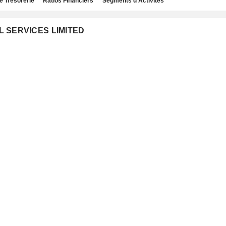
e Trésorerie
Ratios Financiers
Segments d'Activités
AL SERVICES LIMITED