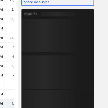
Md
23,98 Md
31,45 Md
40,85 Md
Espace mes listes
Md
2,13 Md
2,38 Md
3,35 Md
Palmarès
Md
15,64 Md
16,98 Md
17,72 Md
 M
2 M
36,4 M
41 M
Md
23,78 Md
26,44 Md
30,87 Md
Md
2,5 Md
3,63 Md
3,99 Md
Md
461 Md
459 Md
474 Md
Md
5,07 Md
5,51 Md
2,85 Md
 M
-931 M
-1,02 Md
-1,7 Md
-
-
-
-
 M
115 k
4,1 M
898 k
Md
4,14 Md
4,49 Md
1,15 Md