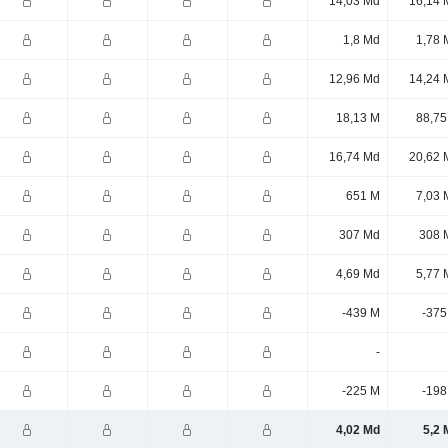
14,03 Md
16,14 
1,8 Md
1,78 
12,96 Md
14,24 
18,13 M
88,75
16,74 Md
20,62 
651 M
7,03 
307 Md
308 
4,69 Md
5,77 
-439 M
-375
-
-225 M
-198
4,02 Md
5,2 