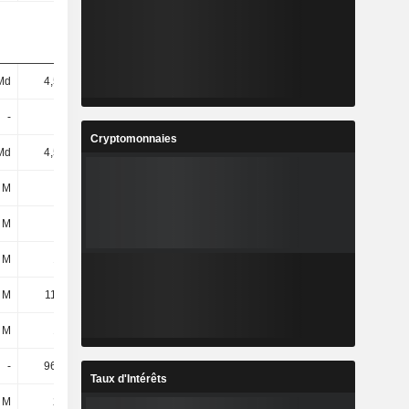
Md
4,58 Md
5,52 Md
5,02 Md
-
-
-
846 M
Cryptomonnaies
Md
4,58 Md
5,52 Md
5,87 Md
 M
-
-
-
 M
117 M
270 M
276 M
 M
105 M
194 M
199 M
 M
11,83 M
75,65 M
77,11 M
 M
151 M
29,8 M
38,4 M
-
96,21 M
193 M
164 M
Taux d'Intérêts
 M
248 M
223 M
202 M