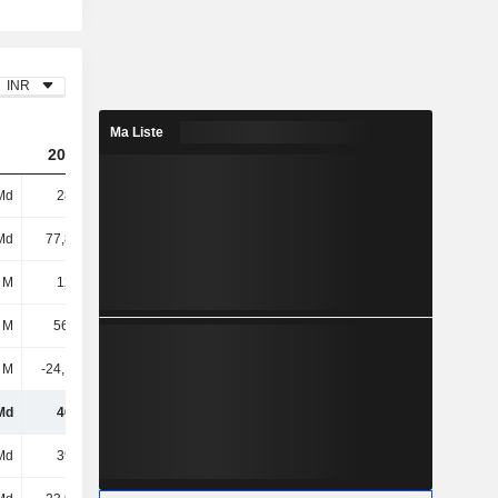
INR
Ma Liste
2024
2025
2026
Md
289 Md
325 Md
380 Md
Md
77,82 Md
90,68 Md
101 Md
 M
123 Md
47,21 Md
-27,79 Md
 M
56,03 M
5 M
-
 M
-24,16 Md
1,57 Md
23,91 Md
Md
466 Md
465 Md
477 Md
Md
393 Md
379 Md
377 Md