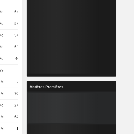
Md
5,64 Md
6,11 Md
3,51 Md
Md
5,07 Md
5,51 Md
2,85 Md
Md
5,07 Md
5,51 Md
2,85 Md
Md
5,76 Md
6,38 Md
3,79 Md
Md
466 Md
465 Md
477 Md
29
5,36
9,63
12,8
 M
495 M
611 M
439 M
Matières Premières
 M
70,31 M
31,2 M
-279 M
Md
2,06 Md
2,04 Md
503 M
 M
64,04 M
53,98 M
305 k
 M
1,53 M
6,2 M
689 M