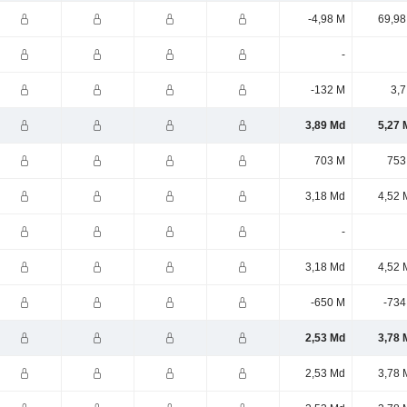
-4,98 M
69,98
-
-132 M
3,7
3,89 Md
5,27 
703 M
753
3,18 Md
4,52 
-
3,18 Md
4,52 
-650 M
-734
2,53 Md
3,78 
2,53 Md
3,78 