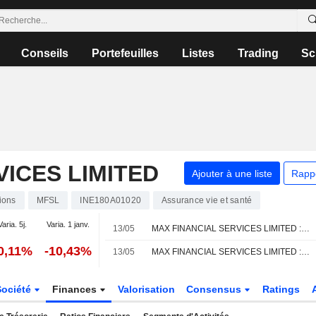
Conseils
Portefeuilles
Listes
Trading
Sc
VICES LIMITED
Ajouter à une liste
Rapp
ions
MFSL
INE180A01020
Assurance vie et santé
Varia. 5j.
Varia. 1 janv.
13/05
MAX FINANCIAL SERVICES LIMITED : Jefferies & Co. maintient sa recommandation à l'achat
0,11%
-10,43%
13/05
MAX FINANCIAL SERVICES LIMITED : Opinion positive de Nomura
Société
Finances
Valorisation
Consensus
Ratings