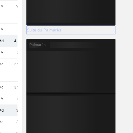
 M
9,32 M
11,59 M
47,5 M
-
-
-
-
 M
284 k
959 k
8 k
Suite du Palmarès
Md
4,15 Md
4,5 Md
1,2 Md
Palmarès
 M
222 M
434 M
153 M
Md
3,93 Md
4,07 Md
1,04 Md
-
-
-33,58 M
11,18 M
Md
3,93 Md
4,03 Md
1,06 Md
 M
-525 M
-762 M
-216 M
Md
3,4 Md
3,27 Md
840 M
Md
3,4 Md
3,27 Md
840 M