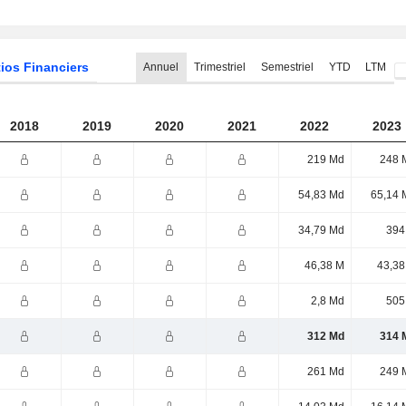
ios Financiers
Annuel
Trimestriel
Semestriel
YTD
LTM
2018
2019
2020
2021
2022
2023
219 Md
248 
54,83 Md
65,14 
34,79 Md
394
46,38 M
43,38
2,8 Md
505
312 Md
314 
261 Md
249 