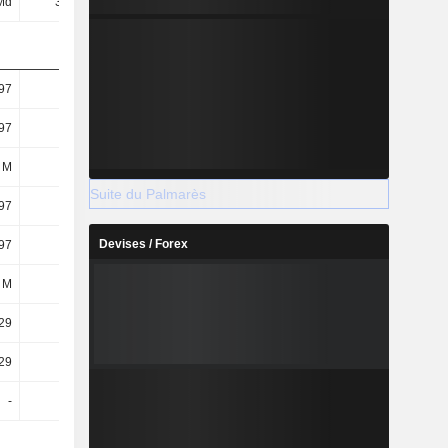
Md
3,4 Md
3,31 Md
829 M
97
9,85
9,53
2,45
97
9,85
9,63
2,41
 M
-
343 M
343 M
Suite du Palmarès
97
9,85
9,53
2,45
Devises / Forex
97
9,85
9,63
2,41
 M
-
343 M
343 M
29
5,97
5,95
1,47
29
5,97
5,95
1,47
-
-
-
-