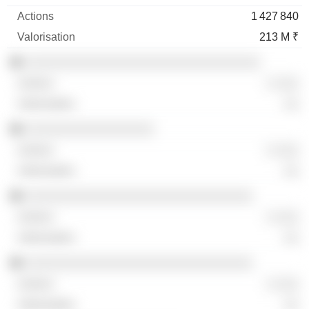
1 427 840
213 M ₹
░░░░░░░░░░░░░░░░░░░░░░░░░░░░░░░
░ ░░░
░░
░░░░░░░░░░░░░░░░░
░ ░░░
░░
░░░░░░░░░░░░░░░░░░░░░░░░░░░░░░
░ ░░░
░░
░░░░░░░░░░░░░░░░░░░░░░░░░░░░░░
░ ░░░
░░