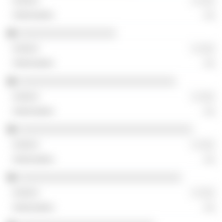
░ ░░░
░░
░░░░░░░░░░░░░░░░░░
░ ░░░
░░
░░░░░░░░░░░░░░░░░░░░░░░░░░░░░
░ ░░░
░░
░░░░░░░░░░░░░░░░░░░░░░░░░░░░░░░░
░ ░░░
░░
░░░░░░░░░░░░░░░░░░░░░░░░░░░░░░
░ ░░░
░░