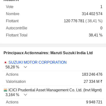
Vote
Nombre
Flottant
Autocontrôle
Total
1
314 402 574
120 776 781
( 38,41 %)
0
38,41 %
Principaux Actionnaires: Maruti Suzuki India Ltd
Nom
Actions
%
Valorisation
SUZUKI MOTOR CORPORATION
58,28 %
183 246 476
27 334 M ₹
ICICI Prudential Asset Management Co. Ltd. (Invt Mgmt)
3,164 %
9 948 721