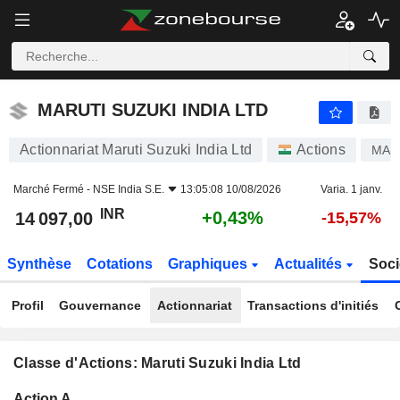
MARUTI SUZUKI INDIA LTD
14 097,00
₹
+0,43%
MARUTI SUZUKI INDIA LTD
Actionnariat Maruti Suzuki India Ltd
Actions
MAR
Marché Fermé -
NSE India S.E.
13:05:08 10/08/2026
Varia. 1 janv.
INR
+0,43%
14 097,00
-15,57%
Synthèse
Cotations
Graphiques
Actualités
Soci
Profil
Gouvernance
Actionnariat
Transactions d'initiés
Classe d'Actions: Maruti Suzuki India Ltd
Flottant
Action A