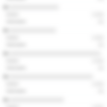
░░░░░░░░░░░░░░░░░░░
░ ░░░
░░
░░░░░░░░░░░░░░░░░░
░ ░░░
░░
░░░░░░░░░░░░░░░░░░░░░░░░░░░░░░░░░░░
░ ░░░
░░
░░░░░░░░░░░░░░░░░░░░░░░░░░░░░░░░
░ ░░░
░░
░░░░░░░░░░░░░░░░░░░░░