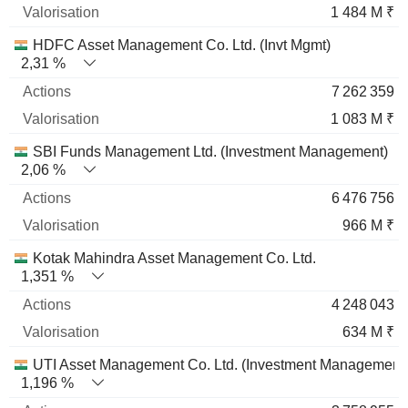
1 484 M ₹
HDFC Asset Management Co. Ltd. (Invt Mgmt)
2,31 %
7 262 359
1 083 M ₹
SBI Funds Management Ltd. (Investment Management)
2,06 %
6 476 756
966 M ₹
Kotak Mahindra Asset Management Co. Ltd.
1,351 %
4 248 043
634 M ₹
UTI Asset Management Co. Ltd. (Investment Management
1,196 %