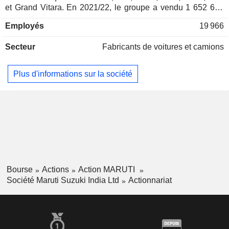
et Grand Vitara. En 2021/22, le groupe a vendu 1 652 653
unités, dont 1 414 277 en Inde ; - production et vente de
Employés
19 966
moteurs diesel, de composants et de pièces détachées
(11,3%) ; - autres (5,1%). A fin mars 2022, Maruti Suzuki
Secteur
Fabricants de voitures et camions
India dispose de 2 sites de production implantés en Inde.
85,9% du CA est réalisé en Inde.
Plus d'informations sur la société
Bourse
Actions
Action MARUTI
Société Maruti Suzuki India Ltd
Actionnariat