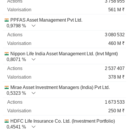
3 758 955
561 M ₹
PPFAS Asset Management Pvt Ltd.
0,9798 %
3 080 532
460 M ₹
Nippon Life India Asset Management Ltd. (Invt Mgmt)
0,8071 %
2 537 407
378 M ₹
Mirae Asset Investment Managers (India) Pvt Ltd.
0,5323 %
1 673 533
250 M ₹
HDFC Life Insurance Co. Ltd. (Investment Portfolio)
0,4541 %