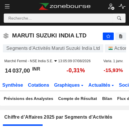
MARUTI SUZUKI INDIA LTD
14 037,00
₹
-0,31%
MARUTI SUZUKI INDIA LTD
Segments d'Activités Maruti Suzuki India Ltd
Action
Marché Fermé -
NSE India S.E.
13:05:09 07/08/2026
Varia. 1 janv.
INR
-0,31%
14 037,00
-15,93%
Synthèse
Cotations
Graphiques
Actualités
Soci
Prévisions des Analystes
Compte de Résultat
Bilan
Flux d
Chiffre d'Affaires 2025 par Segments d'Activités