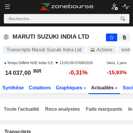
MARUTI SUZUKI INDIA LTD
14 037,00
₹
-0,31%
MARUTI SUZUKI INDIA LTD
Transcripts Maruti Suzuki India Ltd
Actions
MARU
Temps Différé
NSE India S.E.
13:05:09 07/08/2026
Varia. 1 janv.
INR
-0,31%
14 037,00
-15,93%
Synthèse
Cotations
Graphiques
Actualités
Soci
Toute l'actualité
Reco analystes
Faits marquants
In
Transcripts