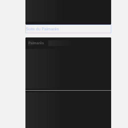
Suite du Palmarès
Palmarès