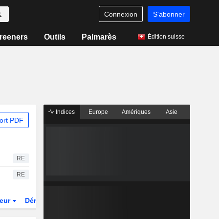
Connexion
S'abonner
reeners
Outils
Palmarès
Édition suisse
Indices
Europe
Amériques
Asie
ort PDF
RE
RE
teur
Dérivés
Fonds et ETFs