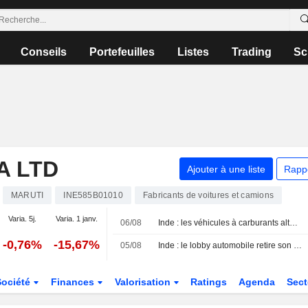
Conseils
Portefeuilles
Listes
Trading
Sc
A LTD
Ajouter à une liste
Rapp
MARUTI
INE585B01010
Fabricants de voitures et camions
Varia. 5j.
Varia. 1 janv.
06/08
Inde : les véhicules à carburants alternatifs talonnent l'essence face aux incertitudes sur l'E20
-0,76%
-15,67%
05/08
Inde : le lobby automobile retire son avertissement sur les dommages liés à l'éthanol pour réviser ses données
Société
Finances
Valorisation
Ratings
Agenda
Sec