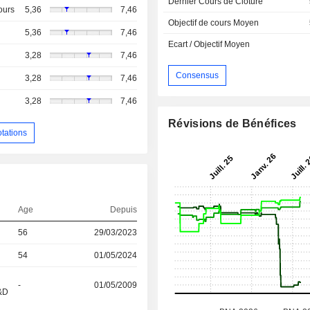
Dernier Cours de Cloture
ours
5,36
7,46
Objectif de cours Moyen
5,36
7,46
Ecart / Objectif Moyen
3,28
7,46
Consensus
3,28
7,46
3,28
7,46
Révisions de Bénéfices
otations
Age
Depuis
56
29/03/2023
54
01/05/2024
-
01/05/2009
R&D