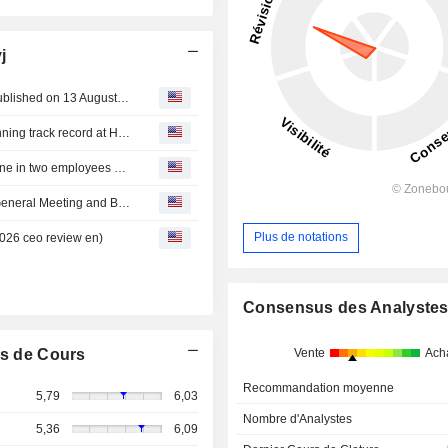
j
Mandatum plc's Half-Year Financial Report 2026 to be published on 13 August 2026
Mandatum Managed Futures Fund extends its award-winning track record at Hedgeweek European Awards
Mandatum's Reward and Compensation Survey 2026: One in two employees willing to accept a lower base salary in exchange for performance-based bonuses
Mandatum Oyj : Resolutions of Mandatum plc’s Annual General Meeting and Board of Directors’ organisational meeting
Plus de notations
026 ceo review en)
Consensus des Analyste
Vente
Ach
s de Cours
Recommandation moyenne
5,79
6,03
Nombre d'Analystes
5,36
6,09