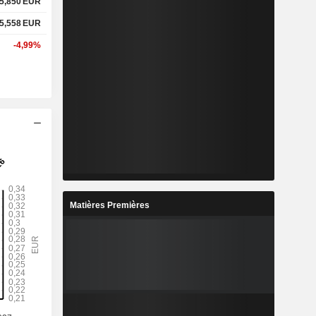
5,850
EUR
5,558
EUR
-4,99%
Matières Premières