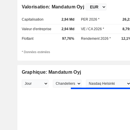
Valorisation: Mandatum Oyj
Capitalisation
2,94 Md
PER 2026 *
26,2
Valeur d'entreprise
2,94 Md
VE / CA 2026 *
8,79
Flottant
97,76%
Rendement 2026 *
12,1
* Données estimées
Graphique: Mandatum Oyj