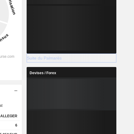
Suite du Palmarès
Devises / Forex
s
at
ALLEGER
6