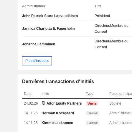
Administrateur
Titre
John Patrick Sture Lapveteläinen
Président
Directeur/Membre du
Jannica Charlotta E. Fagerholm
Conseil
Directeur/Membre du
Johanna Lamminen
Conseil
Plus d'insiders
Dernières transactions d'initiés
Date
Initié
Type
Poste principa
24.02.26
Altor Equity Partners AB
Société
Vente
14.11.25
Herman Korsgaard
Administrateu
Gratuit
14.11.25
Kimmo Laaksonen
Administrateu
Gratuit