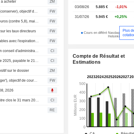
à acheter
ZM
03/08/26
5.885 €
-1,01%
SEB relève sa recommandation sur Mandatum à l'achat (conserver), objectif de cours à 6,20 euros
FW
31/07/26
5.945 €
+0,25%
Nordea abaisse l'objectif de cours de Mandatum à 4,80 euros (contre 5,8), maintient sa recommandation à la vente
FW
Plus d
sur les taux directeurs
FW
Cours en différé Nasdaq
cotatio
Helsinki
Plusieurs milliards de couronnes de titres bientôt négociables avec l'expiration de périodes de lock-up - EFN
FW
Mandatum Oyj annonce des changements au sein de son conseil d'administration et de ses comités
CI
Compte de Résultat et
Mandatum plc approuve le dividende au titre de l'exercice 2025, payable le 21 mai 2026
CI
Estimations
if sur le dossier
ZM
OP Corporate Bank relève Mandatum à 'accumuler' ('alléger'), objectif de cours 7,10 euros - BN
FW
08, 2026
Mandatum Oyj publie ses résultats pour le premier trimestre clos le 31 mars 2026
CI
RE