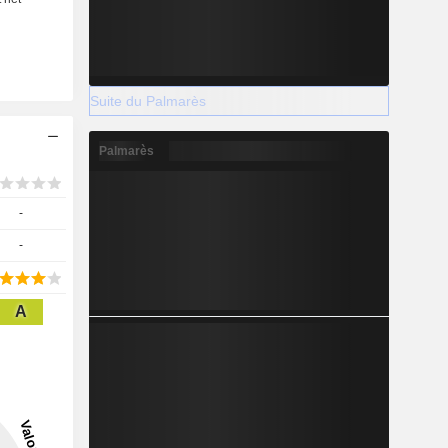
Suite du Palmarès
Palmarès
-
-
A