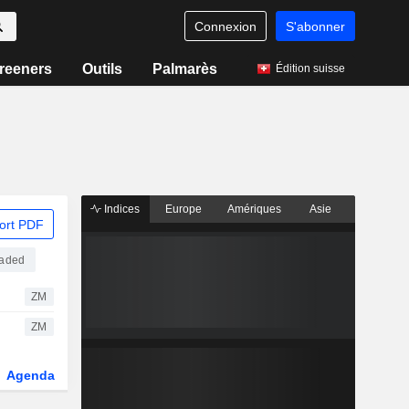
Connexion
S'abonner
reeners
Outils
Palmarès
Édition suisse
Indices
Europe
Amériques
Asie
ort PDF
raded
ZM
ZM
Agenda
Secteur
Dérivés