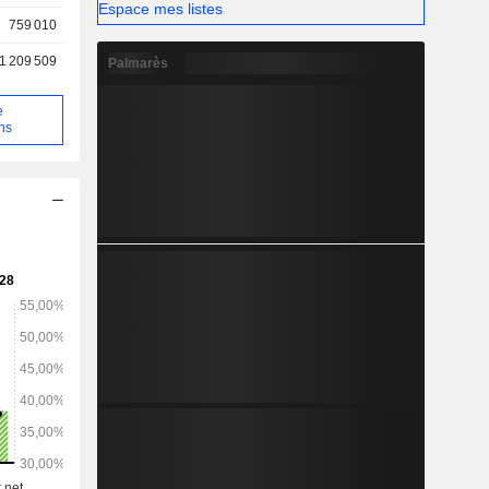
Espace mes listes
759 010
1 209 509
Palmarès
e
ns