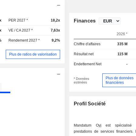
x
PER 2027 *
18,2x
Finances
x
VE / CA 2027 *
7,63x
2026 *
%
Rendement 2027 *
9,2%
Chiffre d'affaires
335 M
Résultat net
115 M
Plus de ratios de valorisation
Endettement Net
-
Plus de données
* Données
estimées
financières
Profil Société
Mandatum Oyj est spécialisé 
prestations de services financiers.