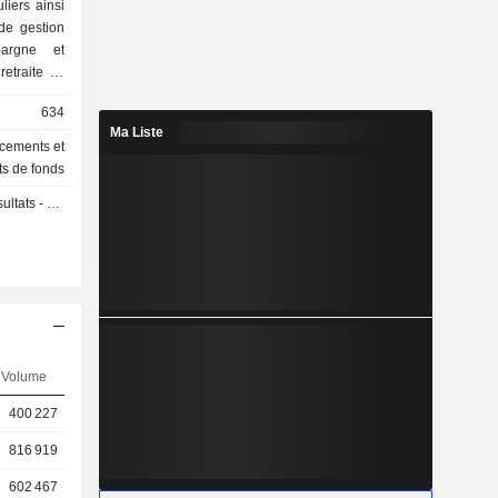
liers ainsi
 de gestion
pargne et
etraite et
634
Ma Liste
acements et
ts de fonds
s - Q2 2026
Volume
400 227
816 919
602 467