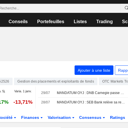
Conseils
Portefeuilles
Listes
Trading
Sc
Ajouter à une liste
Rapp
52526
Gestion des placements et exploitants de fonds
OTC Markets T
. 5j.
Varia. 1 janv.
29/07
MANDATUM OYJ : DNB Carnegie passe à l'achat
17%
-13,71%
28/07
MANDATUM OYJ : SEB Bank relève sa recommandation à acheter
Société
Finances
Valorisation
Consensus
Ratings