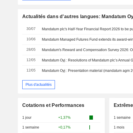
Actualités dans d'autres langues: Mandatum Oy
30/07
10/06
28/05
12/05
12/05
Mandatum Oyj : Presentation material (mandatum agm 2
Plus d'actualités
Cotations et Performances
Extrême
1 jour
+1,37%
1 semaine
1 semaine
+0,17%
1 mois