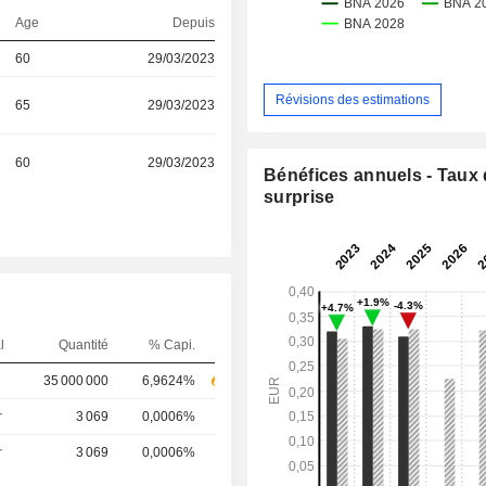
Age
Depuis
60
29/03/2023
Révisions des estimations
65
29/03/2023
60
29/03/2023
Bénéfices annuels - Taux
surprise
l
Quantité
% Capi.
35 000 000
6,9624%
r
3 069
0,0006%
r
3 069
0,0006%