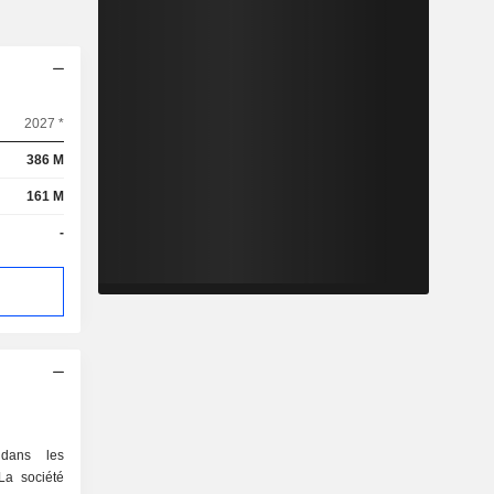
2027 *
386 M
161 M
-
dans les
 La société