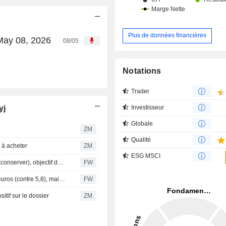
Plus de données financières
May 08, 2026
08/05
Notations
Trader
yj
Investisseur
Globale
ZM
Qualité
à acheter
ZM
ESG MSCI
SEB relève sa recommandation sur Mandatum à l'achat (conserver), objectif de cours à 6,20 euros
FW
Nordea abaisse l'objectif de cours de Mandatum à 4,80 euros (contre 5,8), maintient sa recommandation à la vente
FW
if sur le dossier
ZM