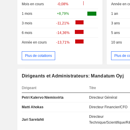
Mois en cours
-0,08%
Année en c
1 mois
+8,79%
1 an
3 mois
-11,21%
3 ans
6 mois
-14,36%
5 ans
Année en cours
-13,71%
10 ans
Plus de cotations
Plus de c
Dirigeants et Administrateurs: Mandatum Oyj
Dirigeant
Titre
Petri Kalervo Niemisvirta
Directeur Général
Matti Ahokas
Directeur Financier/CFO
Directeur
Jari Sarelahti
Technique/Scientifique/