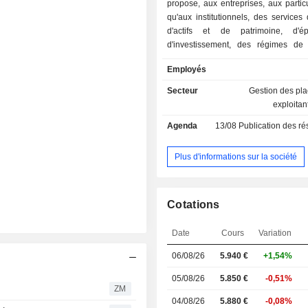
propose, aux entreprises, aux particu
qu'aux institutionnels, des services
d'actifs et de patrimoine, d'é
d'investissement, des régimes de r
d'assurance de risques personnels.
Employés
Secteur
Gestion des pl
exploitan
Agenda
13/08
Publication des résultat
Plus d'informations sur la société
Cotations
Date
Cours
Variation
06/08/26
5.940
€
+1,54%
05/08/26
5.850 €
-0,51%
ZM
04/08/26
5.880 €
-0,08%