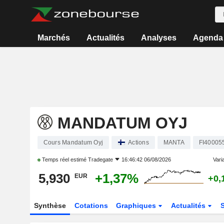
Marchés
Actualités
Analyses
Agenda
MANDATUM OYJ
Cours Mandatum Oyj
Actions
MANTA
FI40005
Temps réel estimé
Tradegate
16:46:42 06/08/2026
Varia
5,930
+1,37%
EUR
+0,
Synthèse
Cotations
Graphiques
Actualités