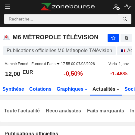
M6 MÉTROPOLE TÉLÉVISION
12,00
€
-0,50%
M6 MÉTROPOLE TÉLÉVISION
Publications officielles M6 Métropole Télévision
Act
Marché Fermé -
Euronext Paris
17:55:00 07/08/2026
Varia. 1 janv.
EUR
-0,50%
12,00
-1,48%
Synthèse
Cotations
Graphiques
Actualités
Soci
Toute l'actualité
Reco analystes
Faits marquants
In
Publications officielles