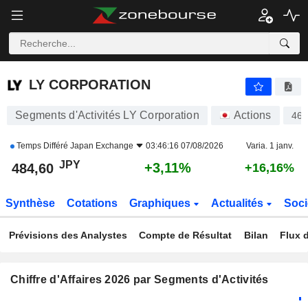
LY CORPORATION
484,60
¥
+3,11%
LY CORPORATION
Segments d'Activités LY Corporation
Actions
46
Temps Différé
Japan Exchange
03:46:16 07/08/2026
Varia. 1 janv.
JPY
+3,11%
484,60
+16,16%
Synthèse
Cotations
Graphiques
Actualités
Soci
Prévisions des Analystes
Compte de Résultat
Bilan
Flux d
Chiffre d'Affaires 2026 par Segments d'Activités