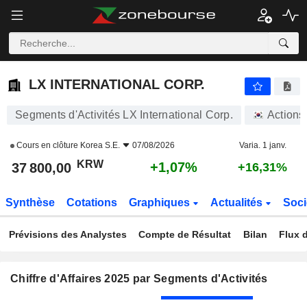
LX INTERNATIONAL CORP.
37 800,00
₩
+1,07%
LX INTERNATIONAL CORP.
Segments d'Activités LX International Corp.
Actions
Cours en clôture
Korea S.E.
07/08/2026
Varia. 1 janv.
KRW
+1,07%
37 800,00
+16,31%
Synthèse
Cotations
Graphiques
Actualités
Soci
Prévisions des Analystes
Compte de Résultat
Bilan
Flux d
Chiffre d'Affaires 2025 par Segments d'Activités