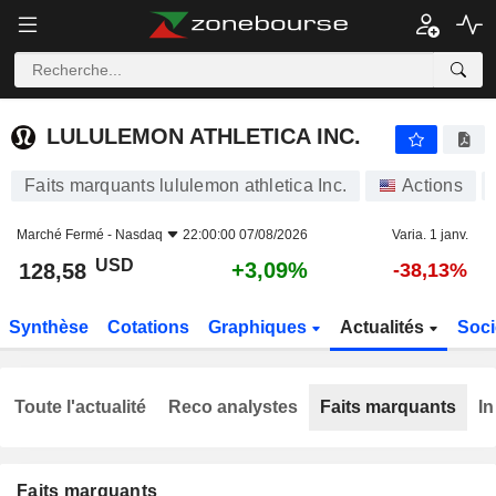
LULULEMON ATHLETICA INC.
128,58
$
+3,09%
LULULEMON ATHLETICA INC.
Faits marquants lululemon athletica Inc.
Actions
Marché Fermé -
Nasdaq
22:00:00 07/08/2026
Varia. 1 janv.
USD
+3,09%
128,58
-38,13%
Synthèse
Cotations
Graphiques
Actualités
Soci
Toute l'actualité
Reco analystes
Faits marquants
In
Faits marquants