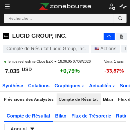
LUCID GROUP, INC.
7,035
$
+0,79%
LUCID GROUP, INC.
Compte de Résultat Lucid Group, Inc.
Actions
LC
Temps réel estimé
Cboe BZX
18:36:05 07/08/2026
Varia. 1 janv.
USD
+0,79%
7,035
-33,87%
Synthèse
Cotations
Graphiques
Actualités
Soci
Prévisions des Analystes
Compte de Résultat
Bilan
Flux d
Compte de Résultat
Bilan
Flux de Trésorerie
Ratios
Annuel