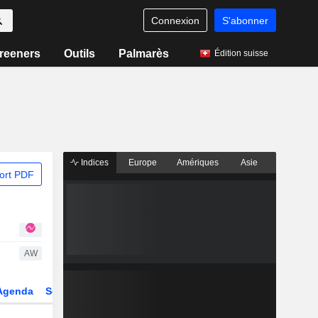
Connexion
S'abonner
reeners
Outils
Palmarès
Édition suisse
Indices
Europe
Amériques
Asie
ort PDF
AW
Agenda
Secteur
Dérivés