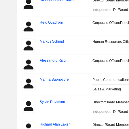
Susana Gomez Smith
Director/Board Membe
Independent Dir/Boar
Reto Quadroni
Corporate Officer/Princ
Markus Schmid
Human Resources Offi
Alessandro Ricci
Corporate Officer/Princ
Marina Buonocore
Public Communications
Sales & Marketing
Sylvie Davidson
Director/Board Membe
Independent Dir/Boar
Richard Alan Laxer
Director/Board Membe