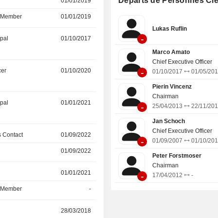
Départs de Personnes Cl
r
01/01/2019
01/04/2026
polices d'assurance-vie en unités de
le bilan de ses partenaires de la pla
d Member
01/01/2019
01/04/2026
côté des acheteurs, elle vend des p
Lukas Ruflin
l'intermédiaire de partenaires de distr
-
ipal
01/10/2017
01/10/2025
Marco Amato
Chief Executive Officer
-
cer
01/10/2020
08/05/2025
01/10/2017
01/05/20
Pierin Vincenz
Chairman
ipal
01/01/2021
08/05/2025
-
25/04/2013
22/11/20
Jan Schoch
Chief Executive Officer
 Contact
01/09/2022
01/05/2025
-
01/09/2007
01/10/20
01/09/2022
01/05/2025
Peter Forstmoser
Chairman
r
01/01/2021
27/03/2025
-
17/04/2012
-
d Member
-
27/03/2025
r
28/03/2018
27/03/2025