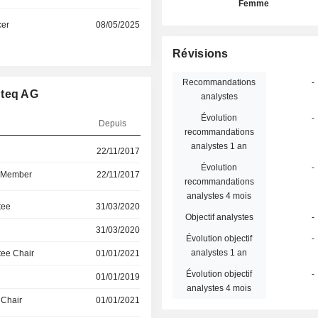
Femme
cer
08/05/2025
Révisions
Recommandations
-
nteq AG
analystes
Évolution
-
Depuis
recommandations
analystes 1 an
22/11/2017
Évolution
-
d Member
22/11/2017
recommandations
analystes 4 mois
tee
31/03/2020
Objectif analystes
-
31/03/2020
Évolution objectif
-
analystes 1 an
ee Chair
01/01/2021
Évolution objectif
-
01/01/2019
analystes 4 mois
 Chair
01/01/2021