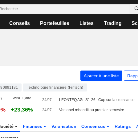
Conseils
Portefeuilles
Listes
Trading
Sc
Ajouter à une liste
Rapp
90891181
Technologie financière (Fintech)
5j.
Varia. 1 janv.
24/07
LEONTEQ AG : S1-26 : Cap sur la croissance
9%
+23,36%
24/07
Vontobel rebondit au premier semestre
Société
Finances
Valorisation
Consensus
Ratings