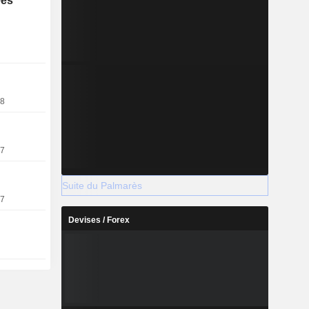
ées
 compte sur
teforme. Du
roduits par
ibution.
18
17
Suite du Palmarès
17
Devises / Forex