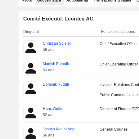
Profil
Gouvernance
Actionnariat
Transactions d'initiés
C
Comité Exécutif: Leonteq AG
Dirigeant
Fonctions occupées
Christian Spieler
Chief Executive Officer
59 ans
Manish Patnaik
Chief Operating Officer
53 ans
Dominik Ruggli
Investor Relations Cont
Public Communications
Hans Widler
Director of Finance/CF
52 ans
Jasmin Koelbl-Vogt
General Counsel
56 ans