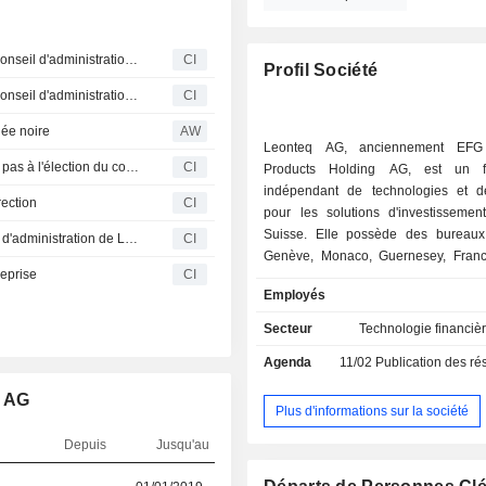
Leonteq AG annonce des changements au sein de son conseil d'administration et de ses comités
CI
Profil Société
Leonteq AG annonce des changements au sein de son conseil d'administration et de ses comités
CI
ée noire
AW
Leonteq AG, anciennement EFG 
Christopher Chambers annonce qu'il ne se représentera pas à l'élection du conseil d'administration de Leonteq
CI
Products Holding AG, est un fo
indépendant de technologies et d
ection
CI
pour les solutions d'investisseme
Suisse. Elle possède des bureaux
Lukas Ruflin ne se présentera pas à l'élection du conseil d'administration de Leonteq AG
CI
Genève, Monaco, Guernesey, Francfo
eprise
CI
Amsterdam, Londres, Singapour et 
Employés
La société agit en tant que p
d'externalisation pour divers servic
Secteur
Technologie financièr
l'ensemble du cycle de vie des
Agenda
11/02
Publication des résultats - 
d'investissement structurés. Sa 
technologique et de services d'inve
q AG
fournit une place de marché in
Plus d'informations sur la société
automatisée reliant le côté vende
Depuis
Jusqu'au
acheteur. Côté vente, la société fa
produits d'investissement structu