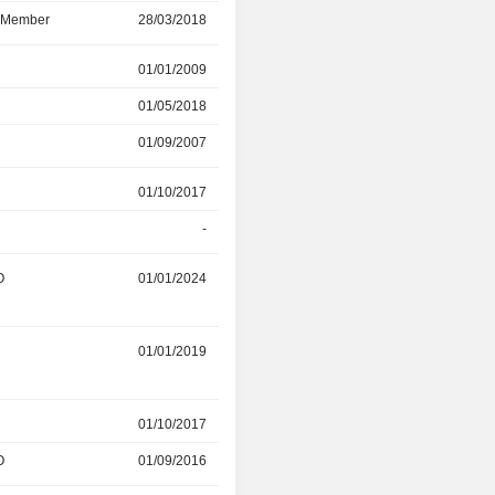
d Member
28/03/2018
27/03/2025
r
01/01/2009
01/03/2018
01/05/2018
06/02/2025
01/09/2007
06/02/2025
01/10/2017
30/09/2024
-
30/09/2024
O
01/01/2024
18/04/2024
r
01/01/2019
28/03/2024
01/10/2017
01/05/2018
O
01/09/2016
31/08/2023