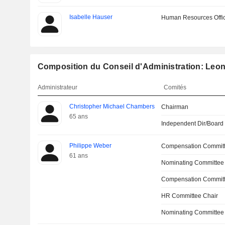
Isabelle Hauser
Human Resources Offi
Composition du Conseil d'Administration: Leo
Administrateur
Comités
Christopher Michael Chambers
Chairman
65 ans
Independent Dir/Boar
Philippe Weber
Compensation Commit
61 ans
Nominating Committee
Compensation Committ
HR Committee Chair
Nominating Committee