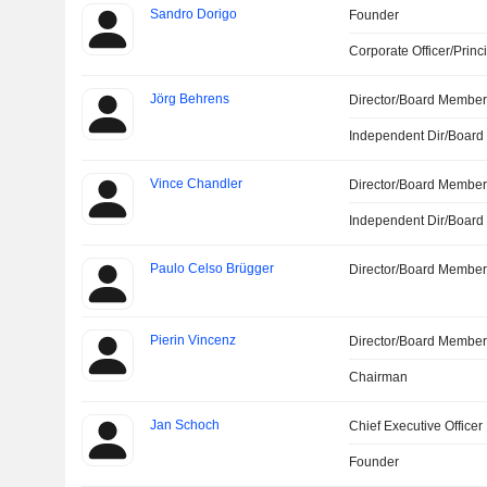
Sandro Dorigo
Founder
Corporate Officer/Princ
Jörg Behrens
Director/Board Membe
Independent Dir/Boar
Vince Chandler
Director/Board Membe
Independent Dir/Boar
Paulo Celso Brügger
Director/Board Membe
Pierin Vincenz
Director/Board Membe
Chairman
Jan Schoch
Chief Executive Officer
Founder