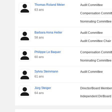
Thomas Roland Meier
Audit Committee
63 ans
Compensation Committ
Nominating Committee
Barbara Anna Heller
Audit Committee
58 ans
Audit Committee Chair
Philippe Le Baquer
Compensation Commit
60 ans
Nominating Committee
Sylvia Steinmann
Audit Committee
61 ans
Jürg Steiger
Director/Board Membe
64 ans
Independent Dir/Boar