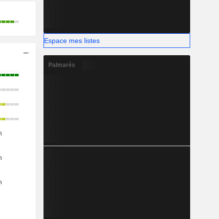
Espace mes listes
Palmarès
n
n
n