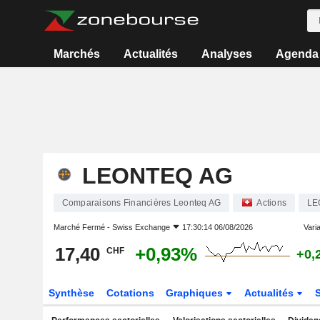
Marchés
Actualités
Analyses
Agenda
LEONTEQ AG
Comparaisons Financières Leonteq AG
Actions
LE
Marché Fermé -
Swiss Exchange
17:30:14 06/08/2026
Varia
17,40
+0,93%
CHF
+0,
Synthèse
Cotations
Graphiques
Actualités