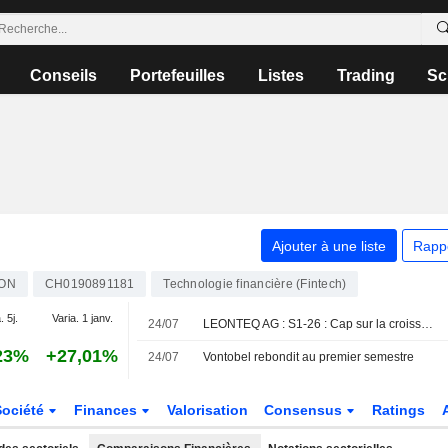
Conseils
Portefeuilles
Listes
Trading
Sc
Ajouter à une liste
Rapp
ON
CH0190891181
Technologie financière (Fintech)
. 5j.
Varia. 1 janv.
24/07
LEONTEQ AG : S1-26 : Cap sur la croissance
23%
+27,01%
24/07
Vontobel rebondit au premier semestre
Société
Finances
Valorisation
Consensus
Ratings