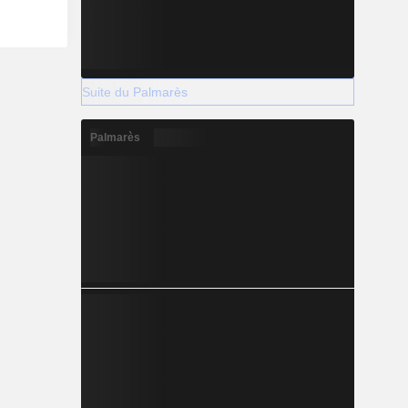
Suite du Palmarès
Palmarès