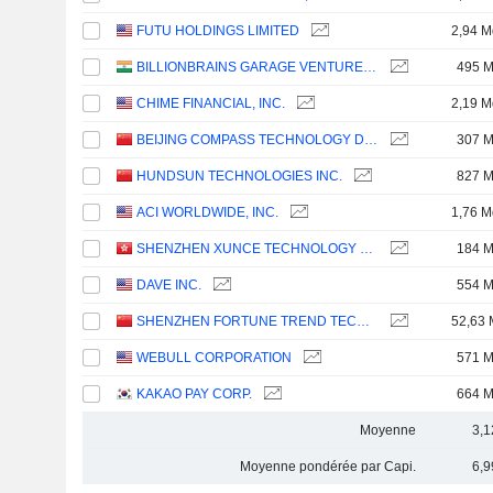
FUTU HOLDINGS LIMITED
2,94 M
BILLIONBRAINS GARAGE VENTURES LIMITED
495 
CHIME FINANCIAL, INC.
2,19 M
BEIJING COMPASS TECHNOLOGY DEVELOPMENT CO., LTD.
307 
HUNDSUN TECHNOLOGIES INC.
827 
ACI WORLDWIDE, INC.
1,76 M
SHENZHEN XUNCE TECHNOLOGY CO., LTD.
184 
DAVE INC.
554 
SHENZHEN FORTUNE TREND TECHNOLOGY CO., LTD.
52,63 
WEBULL CORPORATION
571 
KAKAO PAY CORP.
664 
Moyenne
3,1
Moyenne pondérée par Capi.
6,9