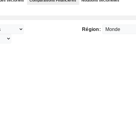
des sectoriels
Comparaisons Financières
Notations sectorielles
Région: