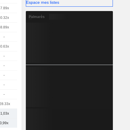
Espace mes listes
-7.89x
Palmarès
-0.32x
-8.89x
-
-0.63x
-
-
-
-
-
28.33x
-1,03x
0,99x