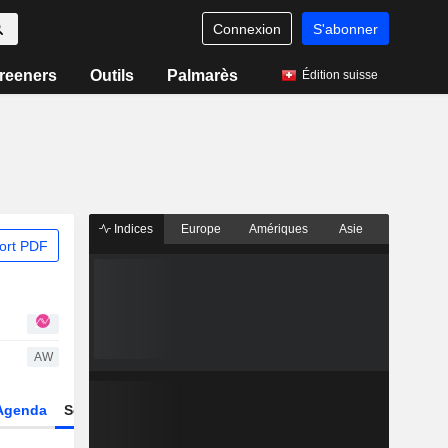
Connexion
S'abonner
reeners
Outils
Palmarès
Édition suisse
Indices
Europe
Amériques
Asie
ort PDF
AW
Agenda
Secteur
Dérivés