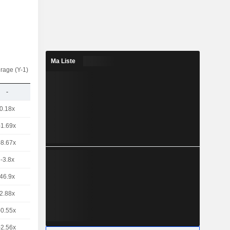
Ma Liste
rage (Y-1)
-
0.18x
-1.69x
-8.67x
-3.8x
46.9x
2.88x
-0.55x
-2.56x