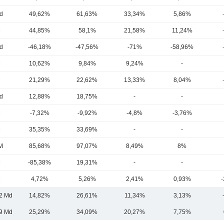
d
49,62%
61,63%
33,34%
5,86%
M
44,85%
58,1%
21,58%
11,24%
d
-46,18%
-47,56%
-71%
-58,96%
M
10,62%
9,84%
9,24%
-
M
21,29%
22,62%
13,33%
8,04%
d
12,88%
18,75%
-
-
M
-7,32%
-9,92%
-4,8%
-3,76%
M
35,35%
33,69%
-
-
M
85,68%
97,07%
8,49%
8%
M
-85,38%
19,31%
-
-
M
4,72%
5,26%
2,41%
0,93%
-
2 Md
14,82%
26,61%
11,34%
3,13%
9 Md
25,29%
34,09%
20,27%
7,75%