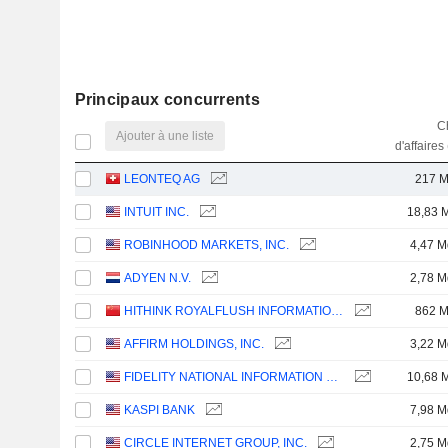
Principaux concurrents
Ch
Ajouter à une liste
d'affaires
LEONTEQ AG
217 
INTUIT INC.
18,83 
ROBINHOOD MARKETS, INC.
4,47 M
ADYEN N.V.
2,78 M
HITHINK ROYALFLUSH INFORMATION NETWORK CO., LTD.
862 
AFFIRM HOLDINGS, INC.
3,22 M
FIDELITY NATIONAL INFORMATION SERVICES, INC.
10,68 
KASPI BANK
7,98 M
CIRCLE INTERNET GROUP, INC.
2,75 M