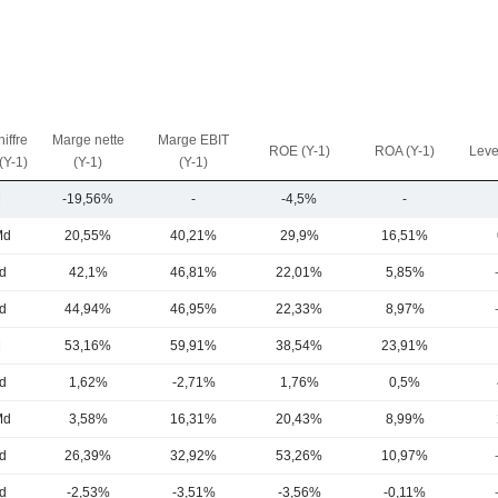
iffre
Marge nette
Marge EBIT
ROE (Y-1)
ROA (Y-1)
Leve
 (Y-1)
(Y-1)
(Y-1)
M
-19,56%
-
-4,5%
-
Md
20,55%
40,21%
29,9%
16,51%
d
42,1%
46,81%
22,01%
5,85%
d
44,94%
46,95%
22,33%
8,97%
M
53,16%
59,91%
38,54%
23,91%
d
1,62%
-2,71%
1,76%
0,5%
Md
3,58%
16,31%
20,43%
8,99%
d
26,39%
32,92%
53,26%
10,97%
d
-2,53%
-3,51%
-3,56%
-0,11%