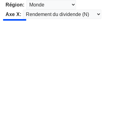
Région:
Axe X: