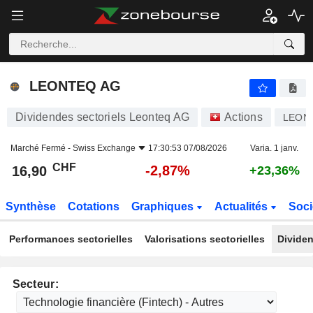
LEONTEQ AG
16,90
CHF
-2,87%
LEONTEQ AG
Dividendes sectoriels Leonteq AG
Actions
LEON
Marché Fermé -
Swiss Exchange
17:30:53 07/08/2026
Varia. 1 janv.
CHF
-2,87%
16,90
+23,36%
Synthèse
Cotations
Graphiques
Actualités
Soci
Performances sectorielles
Valorisations sectorielles
Dividen
Secteur: