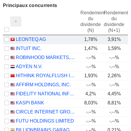
Principaux concurrents
Rendement
Rendement
du
du
dividende
dividende
(N)
(N+1)
LEONTEQ AG
1,78%
3,91%
INTUIT INC.
1,47%
1,59%
ROBINHOOD MARKETS, INC.
-.--%
-.--%
ADYEN N.V.
-.--%
-.--%
HITHINK ROYALFLUSH INFORMATION NETWORK CO., LTD.
1,93%
2,26%
AFFIRM HOLDINGS, INC.
-.--%
-.--%
FIDELITY NATIONAL INFORMATION SERVICES, INC.
4,2%
4,45%
KASPI BANK
8,03%
8,81%
CIRCLE INTERNET GROUP, INC.
-.--%
-.--%
FUTU HOLDINGS LIMITED
-.--%
-.--%
BILLIONBRAINS GARAGE VENTURES LIMITED
-.--%
0,21%