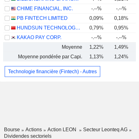
CHIME FINANCIAL, INC.
-.--%
-.--%
PB FINTECH LIMITED
0,09%
0,18%
HUNDSUN TECHNOLOGIES INC.
0,79%
0,95%
KAKAO PAY CORP.
-.--%
-.--%
Moyenne
1,22%
1,49%
Moyenne pondérée par Capi.
1,13%
1,24%
Technologie financière (Fintech) - Autres
Bourse
Actions
Action LEON
Secteur Leonteq AG
Dividendes sectoriels