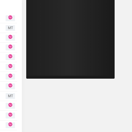
MT
MT