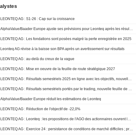
alystes
LEONTEQ AG : S1-26 : Cap sur la croissance
AlphaValue/Baader Europe ajuste ses prévisions pour Leonteq après les résultats annuels et les perspectives
LEONTEQ AG : Les fondations sont posées malgré la perte enregistrée en 2025
Leonteq AG révise à la baisse son BPA après un avertissement sur résultats
LEONTEQ AG : au-delà du creux de la vague
LEONTEQ AG : Mise en oeuvre de la feuille de route stratégique 2027
LEONTEQ AG : Résultats semestriels 2025 en ligne avec les objectifs, nouvelle feuille de route stratégique à l'horizon 2027
LEONTEQ AG : Résultats semestriels portés par le trading, nouvelle feuille de route et relèvement attendu des prévisions
AlphaValue/Baader Europe réduit les estimations de Leonteq
LEONTEQ AG : Réduction de l'objectif de -22,0%
LEONTEQ AG : Leonteq : les propositions de l'AGO des actionnaires ouvrent la voie à la spéculation sur les rendements du capital.
LEONTEQ AG : Exercice 24 : persistance de conditions de marché difficiles ; prévisions prudentes pour 2025