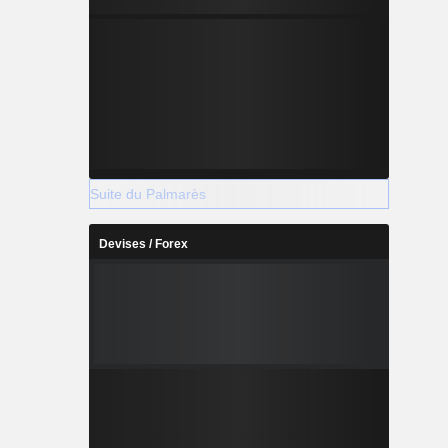
Suite du Palmarès
Devises / Forex