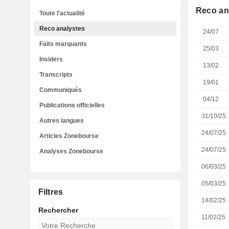
Reco an
Toute l'actualité
Reco analystes
24/07
Faits marquants
25/03
Insiders
13/02
Transcripts
19/01
Communiqués
04/12
Publications officielles
31/10/25
Autres langues
24/07/25
Articles Zonebourse
24/07/25
Analyses Zonebourse
06/03/25
05/03/25
Filtres
14/02/25
Rechercher
11/02/25