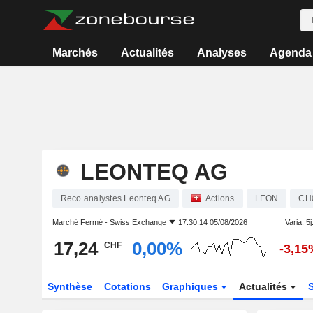
Marchés
Actualités
Analyses
Agenda
LEONTEQ AG
Reco analystes Leonteq AG
Actions
LEON
CH
Marché Fermé -
Swiss Exchange
17:30:14 05/08/2026
Varia. 5j
17,24
0,00%
CHF
-3,15
Synthèse
Cotations
Graphiques
Actualités