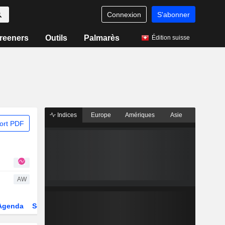
Connexion
S'abonner
reeners
Outils
Palmarès
Édition suisse
Indices
Europe
Amériques
Asie
ort PDF
AW
Agenda
Secteur
Dérivés