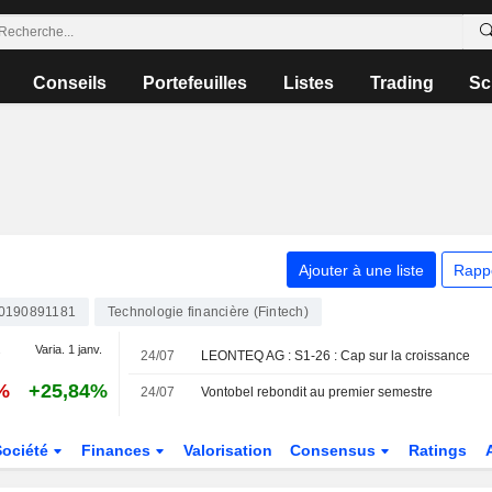
Conseils
Portefeuilles
Listes
Trading
Sc
Ajouter à une liste
Rapp
0190891181
Technologie financière (Fintech)
.
Varia. 1 janv.
24/07
LEONTEQ AG : S1-26 : Cap sur la croissance
%
+25,84%
24/07
Vontobel rebondit au premier semestre
Société
Finances
Valorisation
Consensus
Ratings