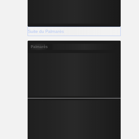
Suite du Palmarès
Palmarès