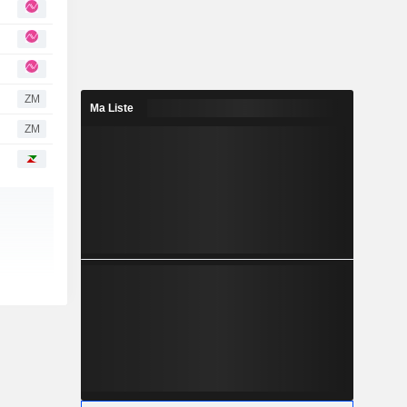
ZM
Ma Liste
ZM