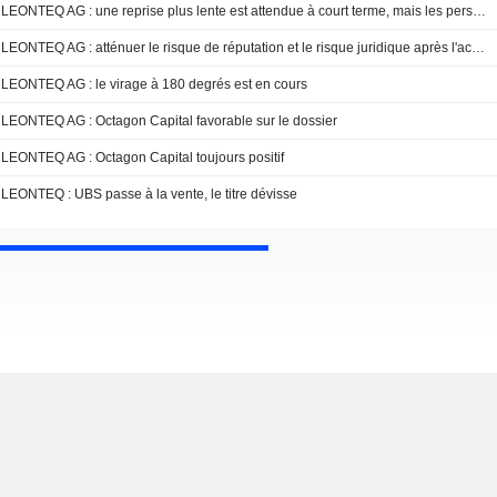
LEONTEQ AG : une reprise plus lente est attendue à court terme, mais les perspectives de croissance à long terme restent intactes
LEONTEQ AG : atténuer le risque de réputation et le risque juridique après l'achèvement de la procédure de la FINMA
LEONTEQ AG : le virage à 180 degrés est en cours
LEONTEQ AG : Octagon Capital favorable sur le dossier
LEONTEQ AG : Octagon Capital toujours positif
LEONTEQ : UBS passe à la vente, le titre dévisse