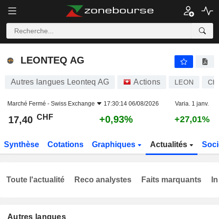
LEONTEQ AG
17,40
CHF
+0,93%
LEONTEQ AG
Autres langues Leonteq AG
Actions
LEON
CH
Marché Fermé -
Swiss Exchange
17:30:14 06/08/2026
Varia. 1 janv.
CHF
+0,93%
17,40
+27,01%
Synthèse
Cotations
Graphiques
Actualités
Soci
Toute l'actualité
Reco analystes
Faits marquants
In
Autres langues