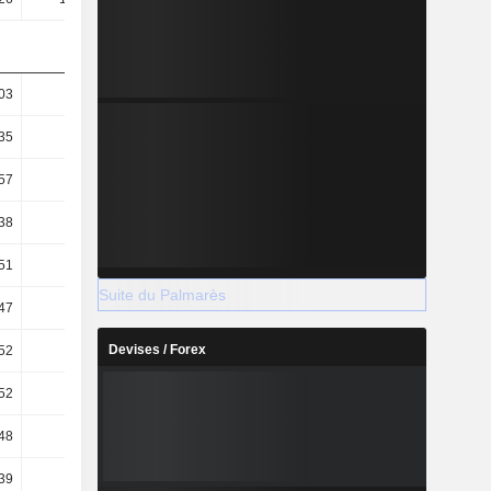
03
58,63
69,84
69,09
35
36,96
41,12
40,86
57
43,51
58,24
57,68
38
27,43
34,29
34,11
51
39,54
43,79
43,34
Suite du Palmarès
47
3,29
3,81
3,48
Devises / Forex
52
3,31
3,83
3,5
52
3,31
3,83
3,5
48
9,06
10,44
10,41
39
8,88
10,35
10,16