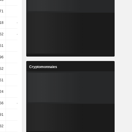
71
-7,29
-0,06
5,33
,18
-22,22
500
0
,62
-15,25
-19
-30,86
,51
-1,15
25,58
6,48
,96
-2,75
8,97
-0,7
Cryptomonnaies
,52
-8,61
1,75
0,35
,51
-8,57
1,75
0,35
,24
-1,17
-24,26
-16,41
56
-10,02
-61,35
191,41
91
4,2
-46,63
115,59
32
2,59
2,02
1,98