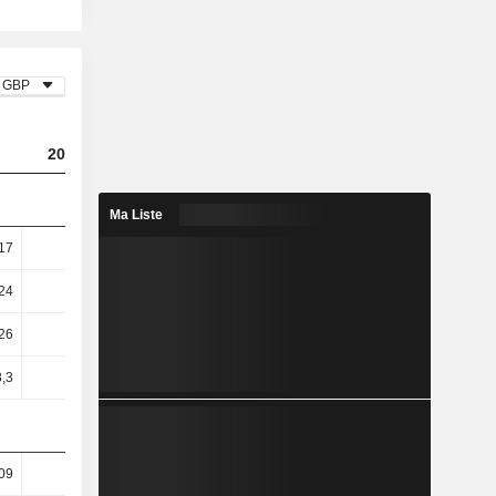
GBP
2024
2025
2026
Ma Liste
17
2,4
2,43
2,33
24
2,49
2,54
2,44
,26
-5,04
6,1
5,26
8,3
-4,76
6,13
5,26
09
59,34
61,28
58,18