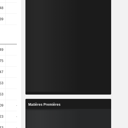
48
9,06
10,44
10,41
39
8,88
10,35
10,16
49
4,17
2,18
5,94
75
-2,2
5,52
0,58
47
0
4,8
-2,25
53
0,24
4,58
-2,04
53
0,24
4,58
-2,04
Matières Premières
09
-45,18
-216,13
-13,13
23
-48,47
-224,14
-13,38
43
-48,53
-223,11
-13,4