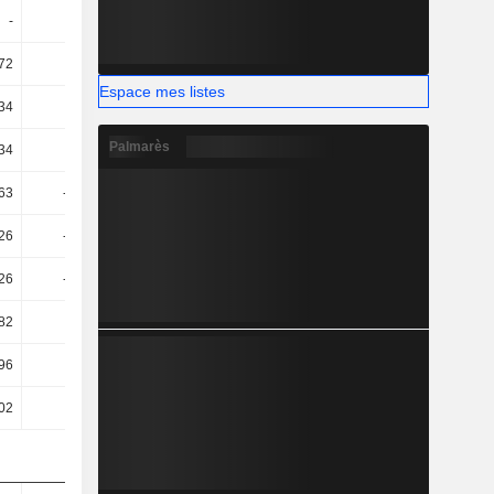
-
8,86
8,43
7,06
72
50,61
51,9
48,65
Espace mes listes
34
50,36
51,54
48,43
Palmarès
34
50,36
51,54
48,43
,63
-41,38
47,03
38,56
,26
-38,71
47,03
38,45
,26
-38,71
47,03
38,45
82
25,65
25,09
25,46
96
28,47
11,4
32,79
02
38,03
19,86
41,48