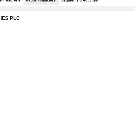
e Trésorerie
Ratios Financiers
Segments d'Activités
TIES PLC