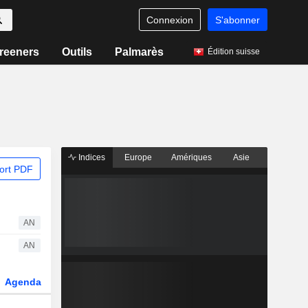
Connexion
S'abonner
reeners
Outils
Palmarès
Édition suisse
Indices
Europe
Amériques
Asie
ort PDF
AN
AN
Agenda
Secteur
Dérivés
Fonds et ETFs