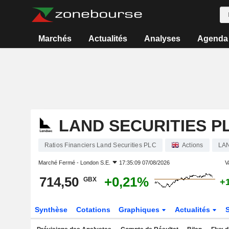
Marchés
Actualités
Analyses
Agenda
LAND SECURITIES P
Ratios Financiers Land Securities PLC
Actions
LA
Marché Fermé -
London S.E.
17:35:09 07/08/2026
V
714,50
+0,21%
GBX
+
Synthèse
Cotations
Graphiques
Actualités