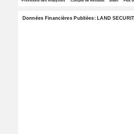
Prévisions des Analystes
Compte de Résultat
Bilan
Flux d
Données Financières Publiées: LAND SECURI