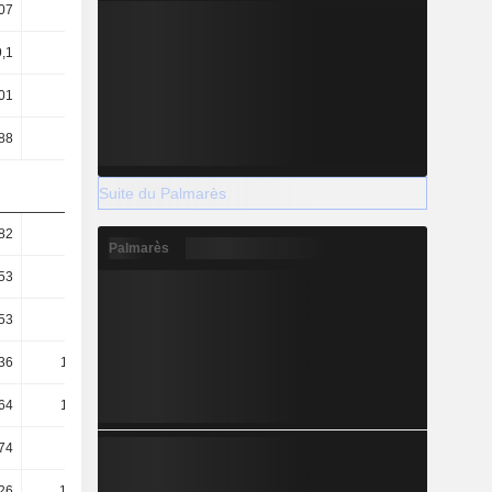
07
0,08
0,08
0,08
,1
103
34,37
21,24
01
3,18
2,89
2,67
88
3,07
3,6
5,45
Suite du Palmarès
82
0,42
0,6
0,57
Palmarès
53
0,29
0,36
0,45
53
0,25
0,21
0,18
36
115,26
126,15
136,88
64
119,09
101,33
67,03
74
40,41
51,12
35,14
26
193,94
176,35
168,77