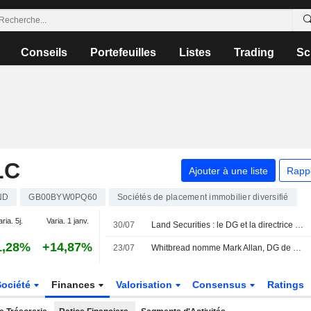
Conseils
Portefeuilles
Listes
Trading
Sc
LC
Ajouter à une liste
Rapp
ND
GB00BYW0PQ60
Sociétés de placement immobilier diversifié
aria. 5j.
Varia. 1 janv.
30/07
Land Securities : le DG et la directrice financière cèdent des titres après l'exercice d'options
1,28%
+14,87%
23/07
Whitbread nomme Mark Allan, DG de Land Securities, à son conseil d'administration
Société
Finances
Valorisation
Consensus
Ratings