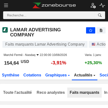
LAMAR ADVERTISING COMPANY
154,64
$
-3,91%
LAMAR ADVERTISING
COMPANY
Faits marquants Lamar Advertising Company
Actio
Marché Fermé -
Nasdaq
22:00:00 10/08/2026
Varia. 1 janv.
USD
-3,91%
154,64
+25,30%
Synthèse
Cotations
Graphiques
Actualités
Soci
Toute l'actualité
Reco analystes
Faits marquants
In