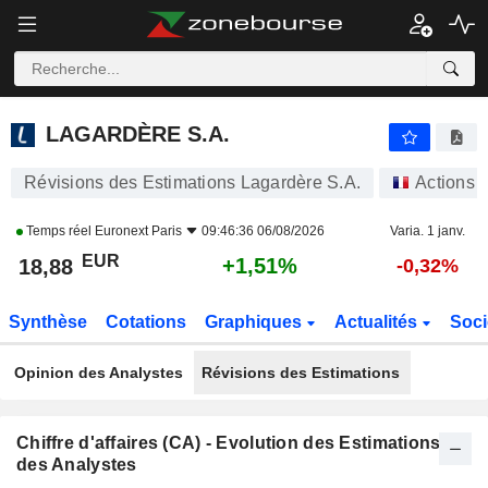
LAGARDÈRE S.A.
18,88
€
+1,51%
LAGARDÈRE S.A.
Révisions des Estimations Lagardère S.A.
Actions
Temps réel
Euronext Paris
09:46:36 06/08/2026
Varia. 1 janv.
EUR
+1,51%
18,88
-0,32%
Synthèse
Cotations
Graphiques
Actualités
Soci
Opinion des Analystes
Révisions des Estimations
Chiffre d'affaires (CA) - Evolution des Estimations
des Analystes