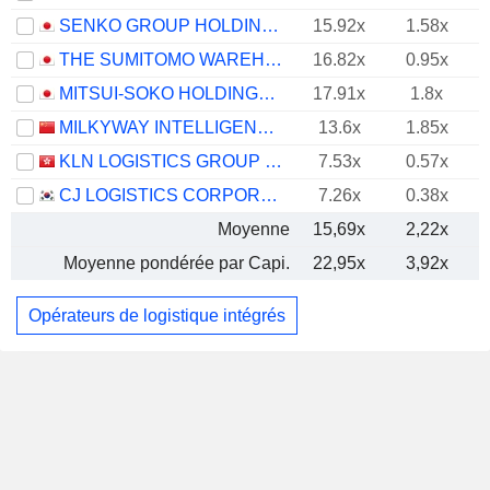
SENKO GROUP HOLDINGS CO., LTD.
15.92x
1.58x
THE SUMITOMO WAREHOUSE CO., LTD.
16.82x
0.95x
MITSUI-SOKO HOLDINGS CO., LTD.
17.91x
1.8x
MILKYWAY INTELLIGENT SUPPLY CHAIN SERVICE GROUPCO., LTD.
13.6x
1.85x
KLN LOGISTICS GROUP LIMITED
7.53x
0.57x
CJ LOGISTICS CORPORATION
7.26x
0.38x
Moyenne
15,69x
2,22x
Moyenne pondérée par Capi.
22,95x
3,92x
Opérateurs de logistique intégrés