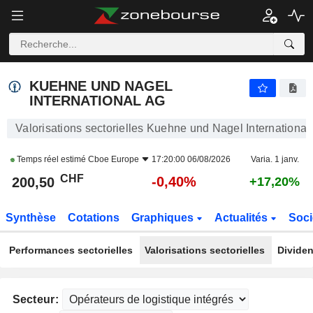
KUEHNE UND NAGEL INTERNATIONAL AG
200,50
CHF
-0,40%
KUEHNE UND NAGEL
INTERNATIONAL AG
Valorisations sectorielles Kuehne und Nagel International
Temps réel estimé
Cboe Europe
17:20:00 06/08/2026
Varia. 1 janv.
CHF
-0,40%
200,50
+17,20%
Synthèse
Cotations
Graphiques
Actualités
Soci
Performances sectorielles
Valorisations sectorielles
Dividen
Secteur: