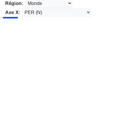
Région:
Axe X: