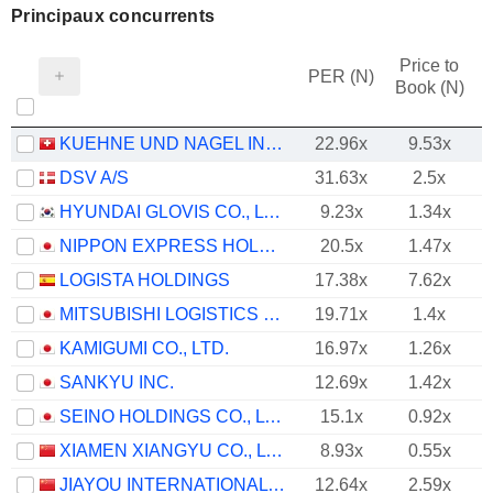
Principaux concurrents
Price to
PER (N)
Book (N)
KUEHNE UND NAGEL INTERNATIONAL AG
22.96x
9.53x
DSV A/S
31.63x
2.5x
HYUNDAI GLOVIS CO., LTD.
9.23x
1.34x
NIPPON EXPRESS HOLDINGS, INC.
20.5x
1.47x
LOGISTA HOLDINGS
17.38x
7.62x
MITSUBISHI LOGISTICS CORPORATION
19.71x
1.4x
KAMIGUMI CO., LTD.
16.97x
1.26x
SANKYU INC.
12.69x
1.42x
SEINO HOLDINGS CO., LTD.
15.1x
0.92x
XIAMEN XIANGYU CO., LTD.
8.93x
0.55x
JIAYOU INTERNATIONAL LOGISTICS CO.,LTD
12.64x
2.59x