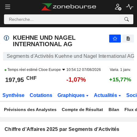
KUEHNE UND NAGEL INTERNATIONAL AG
197,95
CHF
-1,07%
KUEHNE UND NAGEL
INTERNATIONAL AG
Segments d'Activités Kuehne und Nagel International AG
Temps réel estimé
Cboe Europe
10:54:12 07/08/2026
Varia. 1 janv.
CHF
-1,07%
197,95
+15,77%
Synthèse
Cotations
Graphiques
Actualités
Soci
Prévisions des Analystes
Compte de Résultat
Bilan
Flux d
Chiffre d'Affaires 2025 par Segments d'Activités