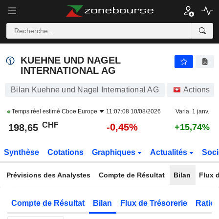
KUEHNE UND NAGEL INTERNATIONAL AG
198,65
CHF
-0,45%
KUEHNE UND NAGEL
INTERNATIONAL AG
Bilan Kuehne und Nagel International AG
Actions
Temps réel estimé
Cboe Europe
11:07:08 10/08/2026
Varia. 1 janv.
CHF
-0,45%
198,65
+15,74%
Synthèse
Cotations
Graphiques
Actualités
Soci
Prévisions des Analystes
Compte de Résultat
Bilan
Flux d
Compte de Résultat
Bilan
Flux de Trésorerie
Ratios