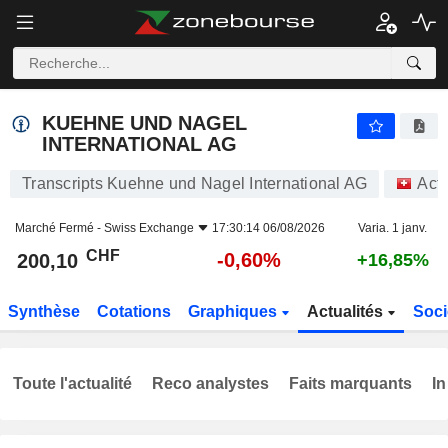
KUEHNE UND NAGEL INTERNATIONAL AG
200,10
CHF
-0,60%
KUEHNE UND NAGEL
INTERNATIONAL AG
Transcripts Kuehne und Nagel International AG
Act
Marché Fermé -
Swiss Exchange
17:30:14 06/08/2026
Varia. 1 janv.
CHF
-0,60%
200,10
+16,85%
Synthèse
Cotations
Graphiques
Actualités
Soci
Toute l'actualité
Reco analystes
Faits marquants
In