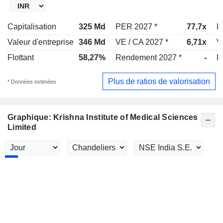
Capitalisation
325 Md
PER 2027 *
77,7x
P
Valeur d'entreprise
346 Md
VE / CA 2027 *
6,71x
V
Flottant
58,27%
Rendement 2027 *
-
R
Plus de ratios de valorisation
* Données estimées
Graphique: Krishna Institute of Medical Sciences
Limited