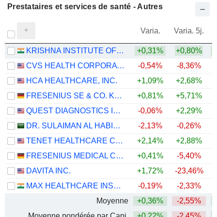
Prestataires et services de santé - Autres
Varia.
Varia. 5j.
KRISHNA INSTITUTE OF MEDICAL SCIENCES LIMITED
+0,31%
+0,80%
CVS HEALTH CORPORATION
-0,54%
-8,36%
+
HCA HEALTHCARE, INC.
+1,09%
+2,68%
+
FRESENIUS SE & CO. KGAA
+0,81%
+5,71%
+
QUEST DIAGNOSTICS INCORPORATED
-0,06%
+2,29%
+
DR. SULAIMAN AL HABIB MEDICAL SERVICES GROUP COMPANY
-2,13%
-0,26%
TENET HEALTHCARE CORPORATION
+2,14%
+2,88%
+
FRESENIUS MEDICAL CARE AG
+0,41%
-5,40%
DAVITA INC.
+1,72%
-23,46%
+
MAX HEALTHCARE INSTITUTE LIMITED
-0,19%
-2,33%
Moyenne
+0,36%
-2,55%
+
Moyenne pondérée par Capi.
+0,22%
-2,45%
+