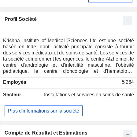
Profil Société
Krishna Institute of Medical Sciences Ltd est une société
basée en Inde, dont l'activité principale consiste à fournir
des services médicaux et de soins de santé. Les services de
la société comprennent les urgences, le centre Alzheimer, le
centre d'andrologie et d'infertilité masculine, l'obésité
pédiatrique, le centre d'oncologie et d'hématologie
pédiatriques, l'orthopédie et la rhumatologie pédiatriques, le
Employés
5 264
centre néphrologique pédiatrique, le centre de chirurgie
pédiatrique, le centre d'urologie féminine, le centre de
Secteur
Installations et services en soins de santé
fertilité, l'oncologie gastro-intestinale, la chirurgie générale,
le centre de santé cardiaque, le centre de chirurgie
hépatobiliaire, et d'autres encore. Ses technologies
Plus d'informations sur la société
médicales comprennent le système chirurgical robotisé da
Vinci HD à 4 bras, le scanner O-Arm, l'accélérateur linéaire
Novalis Tx, l'IRM 3 Tesla, l'échographie 4D pour la
grossesse, l'EBUS, le Spy Glass, le robot Mako pour le
Compte de Résultat et Estimations