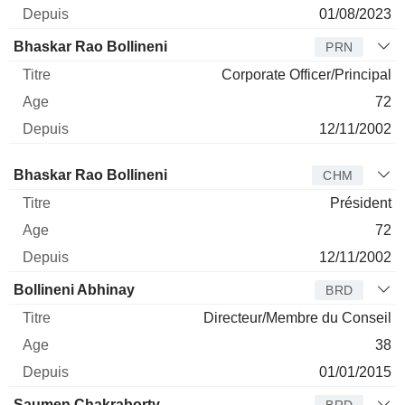
01/08/2023
Bhaskar Rao Bollineni
PRN
Corporate Officer/Principal
72
12/11/2002
Administrateur
Titre
Age
Depuis
Bhaskar Rao Bollineni
CHM
Président
72
12/11/2002
Bollineni Abhinay
BRD
Directeur/Membre du Conseil
38
01/01/2015
Saumen Chakraborty