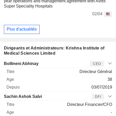
year operations and management agreement with Avitis
Super Speciality Hospitals
02/04
Plus d'actualités
Dirigeants et Administrateurs: Krishna Institute of
Medical Sciences Limited
Dirigeant
Titre
Age
Depuis
Bollineni Abhinay
CEO
Directeur Général
38
03/07/2019
Sachin Ashok Salvi
DFI
Directeur Financier/CFO
-