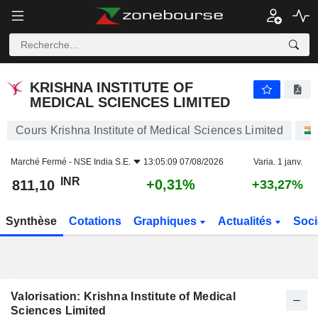
KRISHNA INSTITUTE OF MEDICAL SCIENCES LIMITED
811,10
₹
+0,31%
KRISHNA INSTITUTE OF
MEDICAL SCIENCES LIMITED
Cours Krishna Institute of Medical Sciences Limited
Marché Fermé -
NSE India S.E.
13:05:09 07/08/2026
Varia. 1 janv.
INR
+0,31%
811,10
+33,27%
Synthèse
Cotations
Graphiques
Actualités
Soci
Valorisation: Krishna Institute of Medical
Sciences Limited