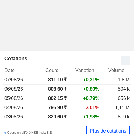
Cotations
Date
Cours
Variation
Volume
07/08/26
811.10 ₹
+0,31%
1,8 M
06/08/26
808.60 ₹
+0,80%
504 k
05/08/26
802.15 ₹
+0,79%
656 k
04/08/26
795.90 ₹
-3,01%
1,15 M
03/08/26
820.60 ₹
+1,98%
819 k
Plus de cotations
Cours en différé NSE India S.E.