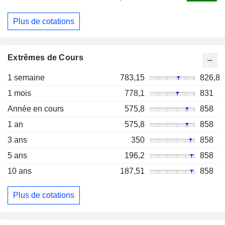
Plus de cotations
Extrêmes de Cours
1 semaine
783,15
826,8
1 mois
778,1
831
Année en cours
575,8
858
1 an
575,8
858
3 ans
350
858
5 ans
196,2
858
10 ans
187,51
858
Plus de cotations