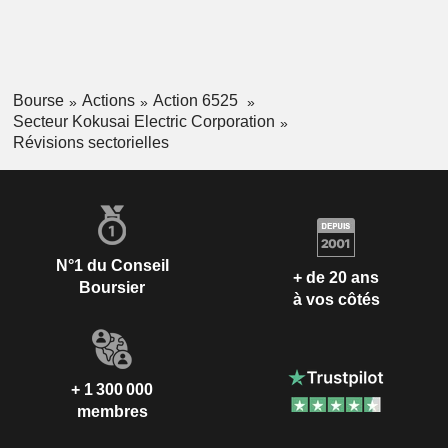
Bourse
Actions
Action 6525
Secteur Kokusai Electric Corporation
Révisions sectorielles
N°1 du Conseil
+ de 20 ans
Boursier
à vos côtés
+ 1 300 000
membres