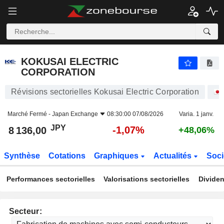
KOKUSAI ELECTRIC CORPORATION
8 136,00
¥
-1,07%
KOKUSAI ELECTRIC
CORPORATION
Révisions sectorielles Kokusai Electric Corporation
Marché Fermé -
Japan Exchange
08:30:00 07/08/2026
Varia. 1 janv.
JPY
-1,07%
8 136,00
+48,06%
Synthèse
Cotations
Graphiques
Actualités
Soci
Performances sectorielles
Valorisations sectorielles
Dividen
Secteur: