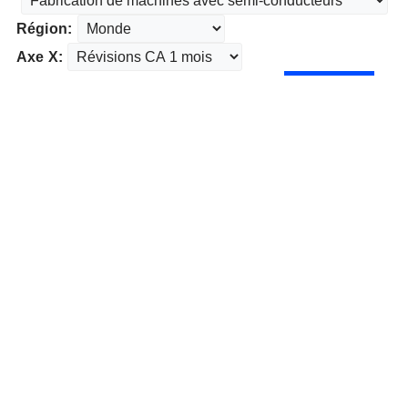
Région:
Axe X: