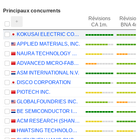
Principaux concurrents
Révisions
Révision
CA 1m.
BNA 4m
KOKUSAI ELECTRIC CORPORATION
APPLIED MATERIALS, INC.
NAURA TECHNOLOGY GROUP CO., LTD.
ADVANCED MICRO-FABRICATION EQUIPMENT INC. CHINA
ASM INTERNATIONAL N.V.
DISCO CORPORATION
PIOTECH INC.
GLOBALFOUNDRIES INC.
BE SEMICONDUCTOR INDUSTRIES N.V.
ACM RESEARCH (SHANGHAI), INC.
HWATSING TECHNOLOGY CO., LTD.