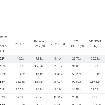
dement
du
Price to
VE /
VE / EBIT
PER (N)
VE / CA (N)
idende
Book (N)
EBITDA (N)
(N)
N+1)
,92%
40.5x
7.81x
6.41x
23.76x
29.22x
,41%
40.68x
15.68x
12.57x
36.63x
38.72x
,21%
69.42x
12.1x
10.43x
53.21x
65.64x
,14%
86.85x
12.72x
19.92x
92.53x
110.62x
,61%
35.56x
8.17x
9.43x
24.56x
28.76x
,32%
37.19x
9.87x
11.93x
24.84x
26.2x