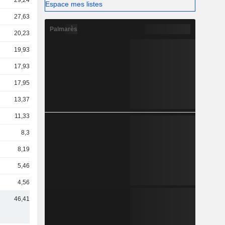
29,24 Md
Espace mes listes
27,63 Md
Palmarès
20,23 Md
19,93 Md
17,93 Md
17,95 Md
13,37 Md
11,33 Md
8,3 Md
8,19 Md
5,46 Md
4,56 Md
46,41 Md