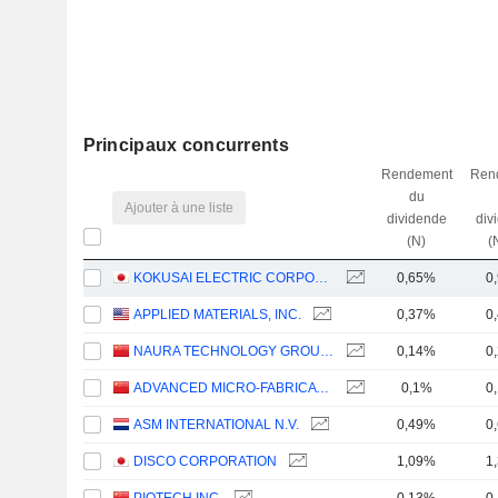
Principaux concurrents
Rendement
Ren
du
Ajouter à une liste
dividende
div
(N)
(
KOKUSAI ELECTRIC CORPORATION
0,65%
0
APPLIED MATERIALS, INC.
0,37%
0
NAURA TECHNOLOGY GROUP CO., LTD.
0,14%
0
ADVANCED MICRO-FABRICATION EQUIPMENT INC. CHINA
0,1%
0
ASM INTERNATIONAL N.V.
0,49%
0
DISCO CORPORATION
1,09%
1