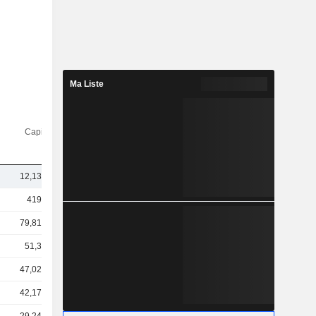
Ma Liste
Capi.($)
12,13 Md
419 Md
79,81 Md
51,3 Md
47,02 Md
42,17 Md