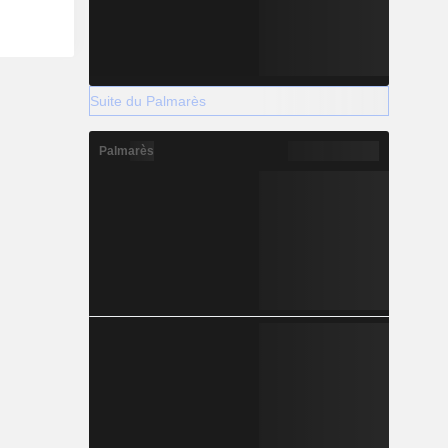
Suite du Palmarès
Palmarès