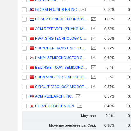
PIOTECH INC.
0,13%
0
GLOBALFOUNDRIES INC.
0,16%
0
BE SEMICONDUCTOR INDUSTRIES N.V.
1,65%
2
ACM RESEARCH (SHANGHAI), INC.
0,28%
0
HWATSING TECHNOLOGY CO., LTD.
0,16%
0
SHENZHEN HAN'S CNC TECHNOLOGY CO., LTD.
0,37%
0
HANMI SEMICONDUCTOR CO., LTD.
0,63%
0
BEIJING E-TOWN SEMICONDUCTOR TECHNOLOGY CO., LTD.
-.--%
-
SHENYANG FORTUNE PRECISION EQUIPMENT CO., LTD.
-.--%
0
CIRCUIT FABOLOGY MICROELECTRONICS EQUIPMENT CO., LTD.
0,37%
0
ACM RESEARCH, INC.
0,17%
0
RORZE CORPORATION
0,46%
0
Moyenne
0,4%
0
Moyenne pondérée par Capi.
0,38%
0