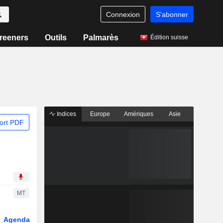
Connexion
S'abonner
reeners
Outils
Palmarès
Édition suisse
Indices
Europe
Amériques
Asie
ort PDF
MT
Agenda
Secteur
Dérivés