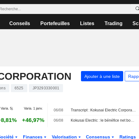
Conseils
Portefeuilles
Listes
Trading
Sc
 CORPORATION
Ajouter à une liste
Rapp
ons
6525
JP3293330001
Varia. 5j.
Varia. 1 janv.
06/08
Transcript : Kokusai Electric Corporation, Q1 2027 Earnings Call, Aug 06, 2026
+8,81%
+46,97%
06/08
Kokusai Electric : le bénéfice net bondit de 71 % au premier trimestre fiscal
Société
Finances
Valorisation
Consensus
Ratings