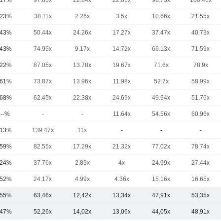
,17%
97.83x
22.84x
22.86x
98.73x
100.46x
,23%
38.11x
2.26x
3.5x
10.66x
21.55x
,43%
50.44x
24.26x
17.27x
37.47x
40.73x
,43%
74.95x
9.17x
14.72x
66.13x
71.59x
,22%
87.05x
13.78x
19.67x
71.6x
78.9x
,61%
73.87x
13.96x
11.98x
52.7x
58.99x
,68%
62.45x
22.38x
24.69x
49.94x
51.76x
.--%
-
-
11.64x
54.56x
60.96x
,13%
139.47x
11x
-
-
-
,59%
82.55x
17.29x
21.32x
77.02x
78.74x
,24%
37.76x
2.89x
4x
24.99x
27.44x
,52%
24.17x
4.99x
4.36x
15.16x
16.65x
,55%
63,46x
12,42x
13,34x
47,91x
53,35x
,47%
52,26x
14,02x
13,06x
44,05x
48,91x