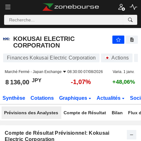
KOKUSAI ELECTRIC CORPORATION
8 136,00
¥
-1,07%
KOKUSAI ELECTRIC
CORPORATION
Finances Kokusai Electric Corporation
Actions
6
Marché Fermé -
Japan Exchange
08:30:00 07/08/2026
Varia. 1 janv.
JPY
-1,07%
8 136,00
+48,06%
Synthèse
Cotations
Graphiques
Actualités
Soci
Prévisions des Analystes
Compte de Résultat
Bilan
Flux d
Compte de Résultat Prévisionnel: Kokusai
Electric Corporation