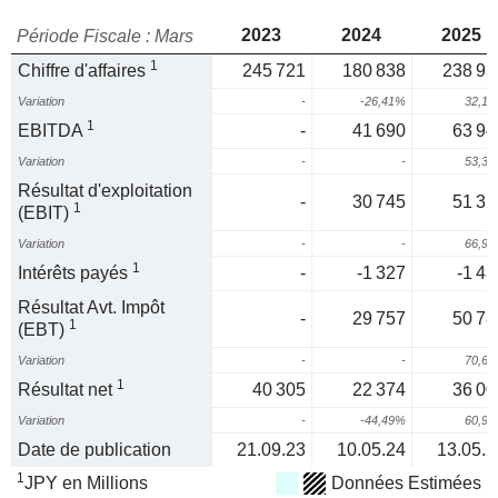
2023
2024
2025
Période Fiscale : Mars
1
Chiffre d'affaires
245 721
180 838
238 93
Variation
-
-26,41%
32,1
1
EBITDA
-
41 690
63 94
Variation
-
-
53,3
Résultat d'exploitation
-
30 745
51 32
1
(EBIT)
Variation
-
-
66,9
1
Intérêts payés
-
-1 327
-1 43
Résultat Avt. Impôt
-
29 757
50 78
1
(EBT)
Variation
-
-
70,6
1
Résultat net
40 305
22 374
36 00
Variation
-
-44,49%
60,9
Date de publication
21.09.23
10.05.24
13.05.2
1
JPY en Millions
Données Estimées