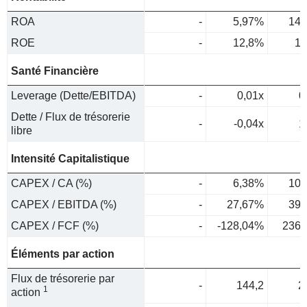
ROA
-
5,97%
14,
ROE
-
12,8%
18
Santé Financière
Leverage (Dette/EBITDA)
-
0,01x
0
Dette / Flux de trésorerie
-
-0,04x
1
libre
Intensité Capitalistique
CAPEX / CA (%)
-
6,38%
10,
CAPEX / EBITDA (%)
-
27,67%
39,
CAPEX / FCF (%)
-
-128,04%
236,
Éléments par action
Flux de trésorerie par
-
144,2
2
1
action