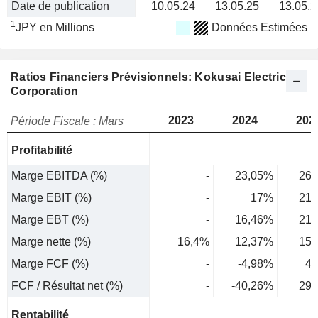
Date de publication
10.05.24
13.05.25
13.05.2
1
JPY en Millions
Données Estimées
Ratios Financiers Prévisionnels: Kokusai Electric
Corporation
2023
2024
202
Période Fiscale : Mars
Profitabilité
Marge EBITDA (%)
-
23,05%
26,
Marge EBIT (%)
-
17%
21,
Marge EBT (%)
-
16,46%
21,
Marge nette (%)
16,4%
12,37%
15,
Marge FCF (%)
-
-4,98%
4,
FCF / Résultat net (%)
-
-40,26%
29,
Rentabilité