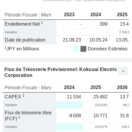
2023
2024
2025
Période Fiscale : Mars
1
Endettement Net
-
399
15 42
Variation
-
-
3 766,9
Date de publication
21.09.23
10.05.24
13.05.2
1
JPY en Millions
Données Estimées
Flux de Trésorerie Prévisionnel: Kokusai Electric
Corporation
2024
2025
2026
Période Fiscale : Mars
1
CAPEX
11 534
25 482
13 74
Variation
-
120,93%
-46,0
Flux de trésorerie libre
-9 008
10 771
31 84
1
(FCF)
Variation
-
219,57%
195,6