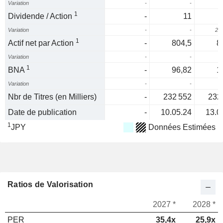
Variation
-
-
4
1
Dividende / Action
-
11
Variation
-
-
23
1
Actif net par Action
-
804,5
8
Variation
-
-
1
BNA
-
96,82
1
Variation
-
-
5
Nbr de Titres (en Milliers)
-
232 552
232
Date de publication
-
10.05.24
13.0
1
JPY
Données Estimées
Ratios de Valorisation
2027 *
2028 *
PER
35,4x
25,9x