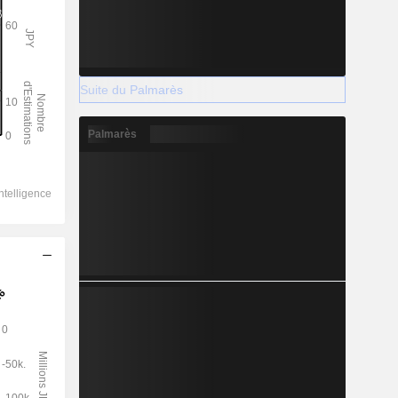
Suite du Palmarès
Palmarès