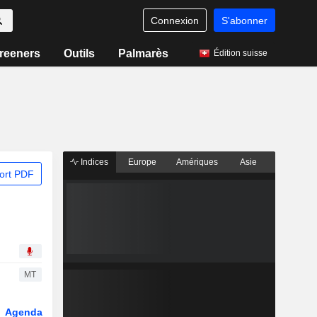
Connexion
S'abonner
reeners
Outils
Palmarès
Édition suisse
Indices
Europe
Amériques
Asie
ort PDF
MT
Agenda
Secteur
Dérivés