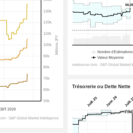
Trésorerie ou Dette Nette