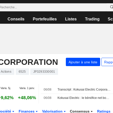
Conseils
Portefeuilles
Listes
Trading
Sc
 CORPORATION
Ajouter à une liste
Rapp
Actions
6525
JP3293330001
Varia. 5j.
Varia. 1 janv.
06/08
Transcript : Kokusai Electric Corporation, Q1 2027 Earnings Call, Aug 06, 2026
+9,62%
+48,06%
06/08
Kokusai Electric : le bénéfice net bondit de 71 % au premier trimestre fiscal
Société
Finances
Valorisation
Consensus
Ratings