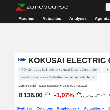
Marchés
Actualités
Analyses
Agenda
KOKUSAI ELECTRIC
Révisions des Estimations Kokusai Electric Corporation
Produits associés à l'industrie des semi-conducteurs
Marché Fermé -
Japan Exchange
08:30:00 07/08/2026
8 136,00
-1,07%
JPY
Synthèse
Cotations
Graphiques
Actualités