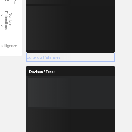
Suite du Palmarès
Devises / Forex