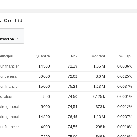
a Co., Ltd.
ansaction
rincipal
Quantité
Prix
Montant
% Capi.
ur financier
14 500
72,19
1,05 M
0,0036%
eur general
50 000
72,02
3,6 M
0,0125%
ur financier
15 000
75,24
1,13 M
0,0037%
strateur
500
74,50
37,25 k
0,0001%
aire general
5 000
74,54
373 k
0,0012%
aire general
14 800
76,45
1,13 M
0,0037%
ur financier
4 000
74,55
298 k
0,0010%