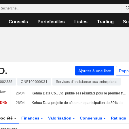
Conseils
Portefeuilles
Listes
Trading
Sc
D.
Ajouter à une liste
Rapp
002335
CNE100000K31
Services d'assistance aux entreprises
 janv.
26/04
Kehua Data Co., Ltd. publie ses résultats pour le premier trimestre clos le 31 mars 2026
40%
26/04
Kehua Data projette de céder une participation de 80% dans une filiale
Société
Finances
Valorisation
Consensus
Ratings