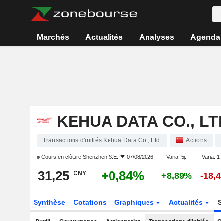
Marchés
Actualités
Analyses
Agenda
KEHUA DATA CO., LT
Transactions d'initiés Kehua Data Co., Ltd.
Actions
Cours en clôture
Shenzhen S.E.
07/08/2026
Varia. 5j.
Varia. 1
31,25
+0,84%
CNY
+8,89%
-18,
Synthèse
Cotations
Graphiques
Actualités