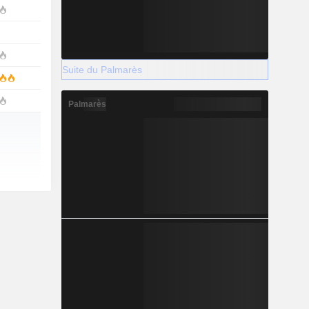
Suite du Palmarès
Palmarès