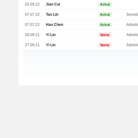
02.09.22
Jian Cui
Achat
07.07.22
Tao Lin
Secret
Achat
07.07.22
Hao Chen
Admini
Achat
28.09.21
Yi Lin
Admini
Vente
27.09.21
Yi Lin
Admini
Vente