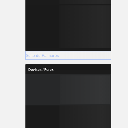
Suite du Palmarès
Devises / Forex