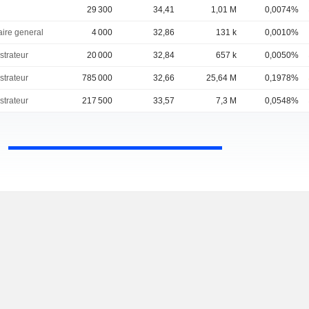
29 300
34,41
1,01 M
0,0074%
aire general
4 000
32,86
131 k
0,0010%
strateur
20 000
32,84
657 k
0,0050%
strateur
785 000
32,66
25,64 M
0,1978%
strateur
217 500
33,57
7,3 M
0,0548%