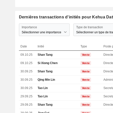
Dernières transactions d'initiés pour Kehua Dat
Importance
Type de transaction
Sélectionner une importance
Sélectionner un type de tr
Date
Initié
Type
Poste p
09.10.25
Shan Tang
Directe
Vente
09.10.25
Si Xiong Chen
Direct
Vente
30.09.25
Shan Tang
Directe
Vente
30.09.25
Qing Min Lin
Admini
Vente
30.09.25
Tao Lin
Secret
Vente
29.09.25
Tao Lin
Secret
Vente
29.09.25
Shan Tang
Directe
Vente