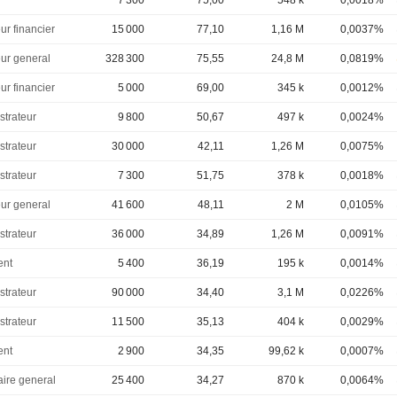
7 300
75,00
548 k
0,0018%
ur financier
15 000
77,10
1,16 M
0,0037%
eur general
328 300
75,55
24,8 M
0,0819%
ur financier
5 000
69,00
345 k
0,0012%
strateur
9 800
50,67
497 k
0,0024%
strateur
30 000
42,11
1,26 M
0,0075%
strateur
7 300
51,75
378 k
0,0018%
eur general
41 600
48,11
2 M
0,0105%
strateur
36 000
34,89
1,26 M
0,0091%
ent
5 400
36,19
195 k
0,0014%
strateur
90 000
34,40
3,1 M
0,0226%
strateur
11 500
35,13
404 k
0,0029%
ent
2 900
34,35
99,62 k
0,0007%
aire general
25 400
34,27
870 k
0,0064%