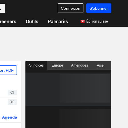
Connexion
S'abonner
reeners
Outils
Palmarès
Édition suisse
Indices
Europe
Amériques
Asie
ort PDF
CI
RE
Agenda
Secteur