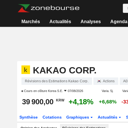
Marchés
Actualités
Analyses
Agenda
KAKAO CORP.
Révisions des Estimations Kakao Corp.
Actions
A0
Cours en clôture
Korea S.E.
07/08/2026
Varia. 5j.
Vari
39 900,00
+4,18%
KRW
+6,68%
-3
Synthèse
Cotations
Graphiques
Actualités