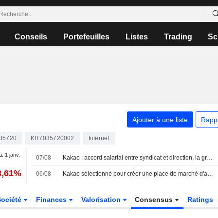
Conseils
Portefeuilles
Listes
Trading
Sc
Ajouter à une liste
Rapp
35720
KR7035720002
Internet
a. 1 janv.
07/08
Kakao : accord salarial entre syndicat et direction, la grève générale évitée selon Yonhap
3,61%
06/08
Kakao sélectionné pour créer une place de marché d'agents IA dans le cadre d'un projet gouvernemental de 11 milliards de wons
Société
Finances
Valorisation
Consensus
Ratings