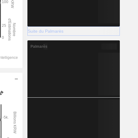
Suite du Palmarès
Palmarès