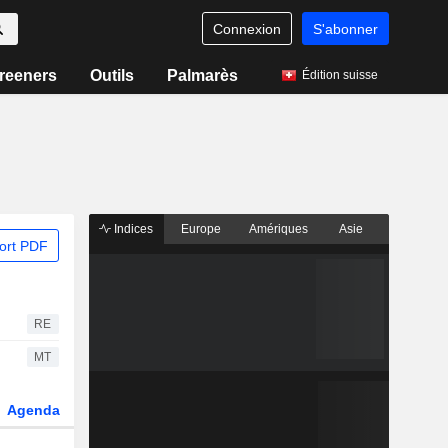
Connexion
S'abonner
reeners
Outils
Palmarès
Édition suisse
Indices
Europe
Amériques
Asie
ort PDF
RE
MT
Agenda
Secteur
Fonds et ETFs