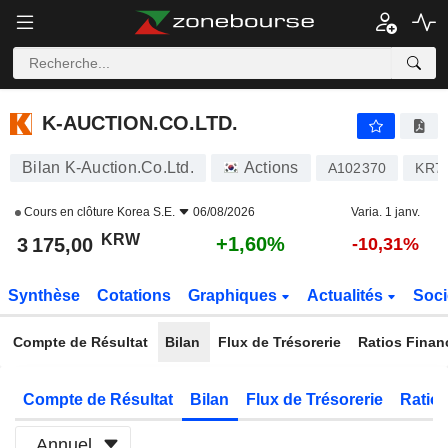
K-AUCTION.CO.LTD.
3 175,00
₩
+1,60%
K-AUCTION.CO.LTD.
Bilan K-Auction.Co.Ltd.
Actions
A102370
KR7
Cours en clôture
Korea S.E.
06/08/2026
Varia. 1 janv.
KRW
+1,60%
3 175,00
-10,31%
Synthèse
Cotations
Graphiques
Actualités
Soci
Compte de Résultat
Bilan
Flux de Trésorerie
Ratios Finan
Compte de Résultat
Bilan
Flux de Trésorerie
Ratios
Annuel