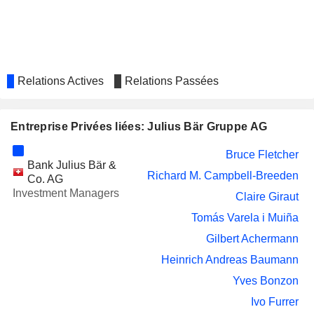
FUNDAMENTA REAL ESTATE AG
Ivo Furrer
AENA S.M.E., S.A.
Tomás Varela i Muiña
EQUITABLE HOLDINGS, INC.
Charles Stonehill
ATTICA
Relations Actives
Relations Passées
Florence Marie Cecile Rollet
DEPARTMENT STORES
S.A.
Entreprise Privées liées: Julius Bär Gruppe AG
MAN GROUP PLC
Colin Bell
NINETY ONE GROUP
Bruce Fletcher
Gareth Penny
Bank Julius Bär &
Richard M. Campbell-Breeden
NINETY ONE PLC
Co. AG
Gareth Penny
Investment Managers
Claire Giraut
ANORA GROUP
Florence Marie Cecile Rollet
OYJ
Tomás Varela i Muiña
EUROAPI
Gilbert Achermann
Claire Giraut
Heinrich Andreas Baumann
Yves Bonzon
Ivo Furrer