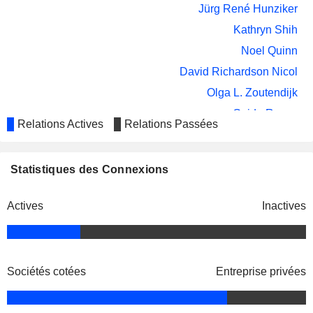
Jürg René Hunziker
Kathryn Shih
Noel Quinn
David Richardson Nicol
Olga L. Zoutendijk
Guido Ruoss
Relations Actives
Relations Passées
Nic Dreckmann
Eunice Zehnder-Lai
Statistiques des Connexions
Oliver Bartholet
Stefan Rolf Bollinger
Actives
Inactives
Stefan Rolf Bollinger
Luigi Vignola
Evie Kostakis
Sociétés cotées
Entreprise privées
Daniel J. Sauter
Trinsic AG
Michel Vukotic