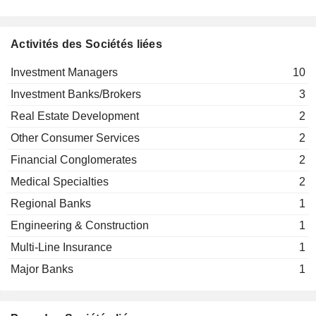
Financial Conglomerates
Gilbert Achermann
International Institute for
Activités des Sociétés liées
Boris F. J. Collardi
Management Development
Other Consumer Services
Bernhard Hodler
Investment Managers
10
Philipp Rickenbacher
Investment Banks/Brokers
3
Real Estate Development
2
Romeo Lacher
Swiss Finance Institute
Other Consumer Services
2
Boris F. J. Collardi
Other Consumer Services
Financial Conglomerates
2
Bernard Keller
Medical Specialties
2
Daniel J. Sauter
Stiftung Avenir Suisse
Regional Banks
1
Romeo Lacher
Investment Trusts/Mutual Funds
Engineering & Construction
1
Eftychia Fischer-Iatrou
Multi-Line Insurance
1
Romeo Lacher
Major Banks
1
Zurich Chamber of Commerce
Ivo Furrer
Miscellaneous Commercial Services
Boris F. J. Collardi