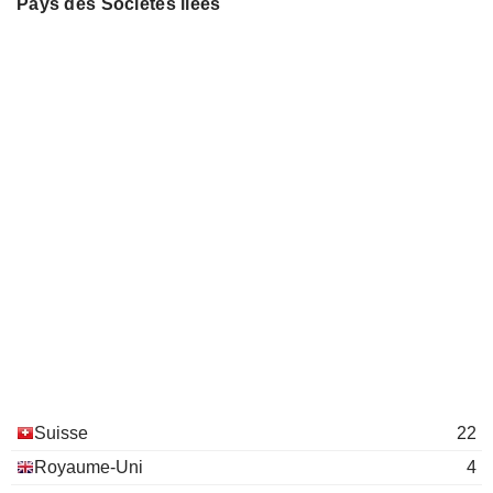
Pays des Sociétés liées
Association of Swiss Asset &
Bernhard Hodler
Wealth Management Banks
Investment Managers
Philipp Rickenbacher
Daniel J. Sauter
ARAS - Holding AG
Michel Vukotic
Financial Conglomerates
Daniel J. Sauter
Richnerstutz AG
Michel Vukotic
Romeo Lacher
Julius Bär Foundation
Larissa Alghisi Rubner
Investment Managers
Suisse
22
Royaume-Uni
4