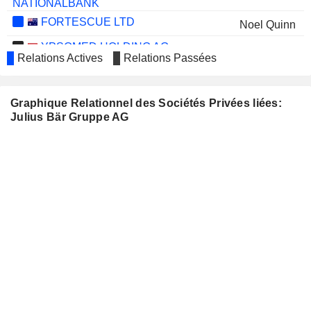
NATIONALBANK
FORTESCUE LTD
Noel Quinn
YPSOMED HOLDING AG
Gilbert Achermann
Relations Actives
Relations Passées
DKSH HOLDING AG
Eunice Zehnder-Lai
EFG INTERNATIONAL AG
Boris F. J. Collardi
Graphique Relationnel des Sociétés Privées liées:
Julius Bär Gruppe AG
Alain Zimmermann
ALLIANCEBERNSTEIN
Charles Stonehill
HOLDING L.P.
PARTNERS GROUP HOLDING
Urban Angehrn
AG
BELLEVUE GROUP AG
Markus Peter
LEONTEQ AG
Thomas Roland Meier
GATEWAY REAL
Leonhard Heinrich Fischer
ESTATE AG
ENQUEST PLC
Gareth Penny