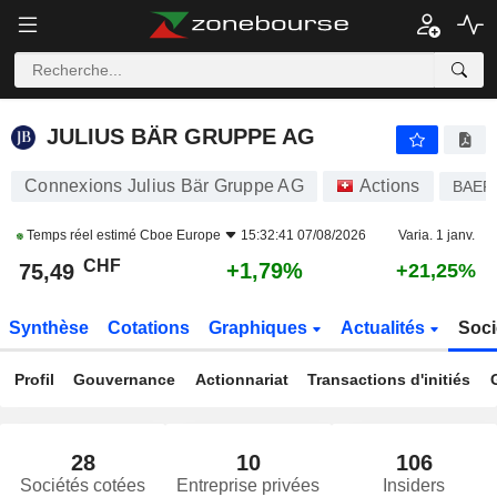
JULIUS BÄR GRUPPE AG
75,49
CHF
+1,79%
JULIUS BÄR GRUPPE AG
Connexions Julius Bär Gruppe AG
Actions
BAER
Temps réel estimé
Cboe Europe
15:32:41 07/08/2026
Varia. 1 janv.
CHF
+1,79%
75,49
+21,25%
Synthèse
Cotations
Graphiques
Actualités
Soci
Profil
Gouvernance
Actionnariat
Transactions d'initiés
28
10
106
Sociétés cotées
Entreprise privées
Insiders