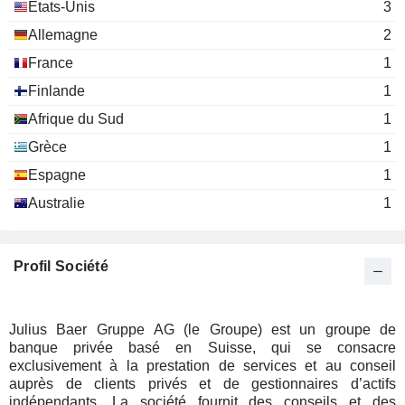
Etats-Unis
3
Allemagne
2
France
1
Finlande
1
Afrique du Sud
1
Grèce
1
Espagne
1
Australie
1
Profil Société
Julius Baer Gruppe AG (le Groupe) est un groupe de
banque privée basé en Suisse, qui se consacre
exclusivement à la prestation de services et au conseil
auprès de clients privés et de gestionnaires d’actifs
indépendants. La société fournit des conseils et des