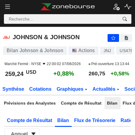
JOHNSON & JOHNSON
259,24
$
+0,88%
JOHNSON & JOHNSON
Bilan Johnson & Johnson
Actions
JNJ
US478
Marché Fermé -
NYSE
22:00:02 07/08/2026
Pré-ouverture
13:13:44
USD
+0,88%
259,24
260,75
+0,58%
Synthèse
Cotations
Graphiques
Actualités
Soci
Prévisions des Analystes
Compte de Résultat
Bilan
Flux d
Compte de Résultat
Bilan
Flux de Trésorerie
Ratios
Annuel